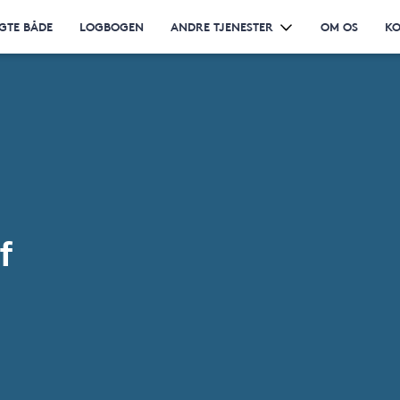
GTE BÅDE
LOGBOGEN
ANDRE TJENESTER
OM OS
KO
f