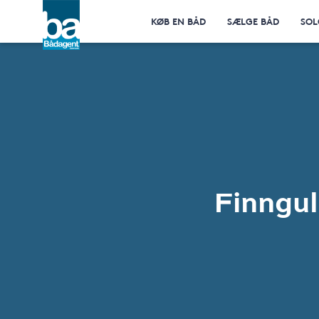
KØB EN BÅD
SÆLGE BÅD
SOL
Finngul