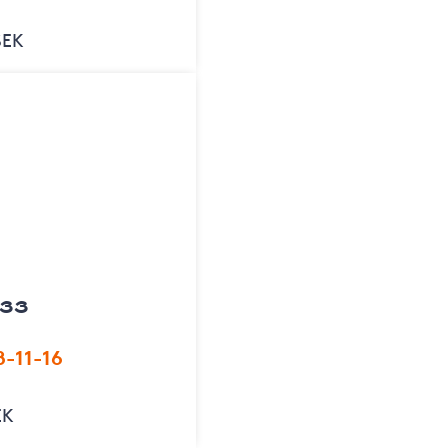
SEK
 33
8-11-16
EK