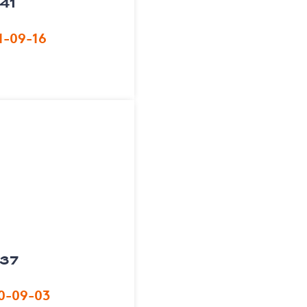
 41
1-09-16
 37
0-09-03