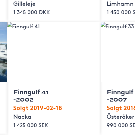
Gilleleje
Limhamn
1 345 000 DKK
1 450 000 
Finngulf 41
Finngulf
-2002
-2007
Solgt 2019-02-18
Solgt 201
Nacka
Österåker
1 425 000 SEK
990 000 S