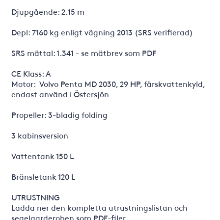
Djupgående: 2.15 m
Depl: 7160 kg enligt vägning 2013 (SRS verifierad)
SRS mättal: 1.341 - se mätbrev som PDF
CE Klass: A
Motor: Volvo Penta MD 2030, 29 HP, färskvattenkyld,
endast använd i Östersjön
Propeller: 3-bladig folding
3 kabinsversion
Vattentank 150 L
Bränsletank 120 L
UTRUSTNING
Ladda ner den kompletta utrustningslistan och
segelgarderoben som PDF-filer