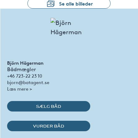
Se alle billeder
Björn Hägerman
Bådmægler
+46 723-22 23 10
bjorn@batagent.se
Læs mere >
SÆLG BÅD
VURDER BÅD