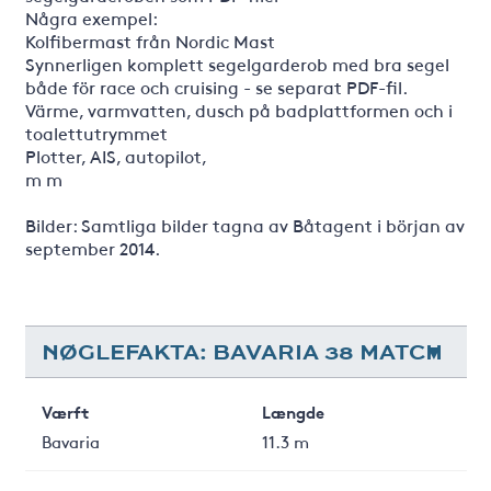
Några exempel:
Kolfibermast från Nordic Mast
Synnerligen komplett segelgarderob med bra segel
både för race och cruising - se separat PDF-fil.
Värme, varmvatten, dusch på badplattformen och i
toalettutrymmet
Plotter, AIS, autopilot,
m m
Bilder: Samtliga bilder tagna av Båtagent i början av
september 2014.
NØGLEFAKTA: BAVARIA 38 MATCH
Værft
Længde
Bavaria
11.3 m