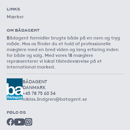
LINKS
Mærker
OM BÅDAGENT
Bådagent formidler brugte både på en nem og tryg
måde. Hos os finder du et hold af professionelle
mæglere med en bred viden og lang erfaring inden
for både og salg. Med vores 18 mæglere
repræsenterer vi lokal tilstedeværelse på et
international marked.
BÅDAGENT
DANMARK
+45 78 75 60 34
niklas.lindgren@batagent.se
FØLG OS