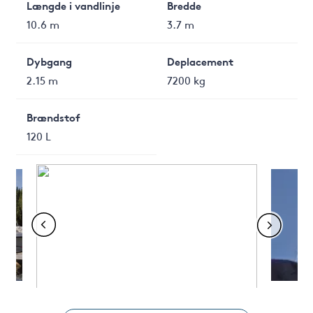
Længde i vandlinje
Bredde
10.6 m
3.7 m
Dybgang
Deplacement
2.15 m
7200 kg
Brændstof
120 L