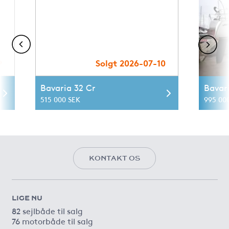
9
Solgt 2026-07-10
Bavaria 32 Cr
Bavari
515 000 SEK
995 00
KONTAKT OS
LIGE NU
82 sejlbåde til salg
76 motorbåde til salg