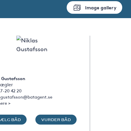
Image gallery
s Gustafsson
ægler
7-20 42 20
s.gustafsson@batagent.se
ere >
SÆLG BÅD
VURDER BÅD