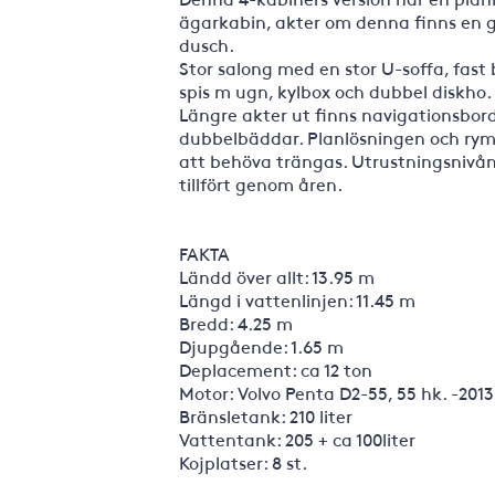
ägarkabin, akter om denna finns en 
dusch.
Stor salong med en stor U-soffa, fast
spis m ugn, kylbox och dubbel diskho.
Längre akter ut finns navigationsbor
dubbelbäddar. Planlösningen och ry
att behöva trängas. Utrustningsnivån
tillfört genom åren.
FAKTA
Ländd över allt: 13.95 m
Längd i vattenlinjen: 11.45 m
Bredd: 4.25 m
Djupgående: 1.65 m
Deplacement: ca 12 ton
Motor: Volvo Penta D2-55, 55 hk. -2013
Bränsletank: 210 liter
Vattentank: 205 + ca 100liter
Kojplatser: 8 st.