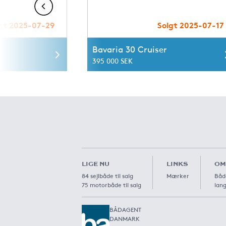
gt 2025-07-29
Solgt 2025-07-17
Bavaria 30 Cruiser
395 000 SEK
LIGE NU
LINKS
OM
84 sejlbåde til salg
Mærker
Båd
75 motorbåde til salg
lang
BÅDAGENT
DANMARK