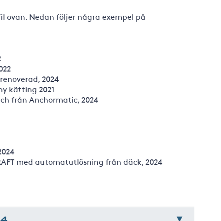
fil ovan. Nedan följer några exempel på
2
022
lrenoverad, 2024
ny kätting 2021
nch från Anchormatic, 2024
2024
-RAFT med automatutlösning från däck, 2024
44