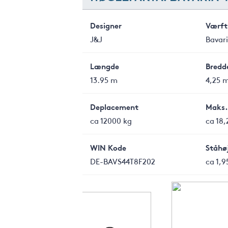
Designer
Værft
J&J
Bavar
Længde
Bredd
13.95 m
4,25 
Deplacement
Maks.
ca 12000 kg
ca 18,
WIN Kode
Ståhøj
DE-BAVS44T8F202
ca 1,9