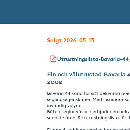
Solgt 2026-05-13
Utrustningslista-Bavaria-44
Fin och välutrustad Bavaria 
2002
Bavaria 44 känd för sitt bekväma bo
seglingsegenskaper. Med lösningar som
invändig volym.
Båten seglar väl och erbjuder en bek
senaste åren. Se utrustningslista för 
Denna 4-kabiners version har en planl