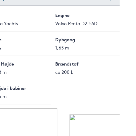
Engine
ia Yachts
Volvo Penta D2-55D
e
Dybgang
m
1,65 m
 Højde
Brændstof
2 m
ca 200 L
de i kabiner
5 m