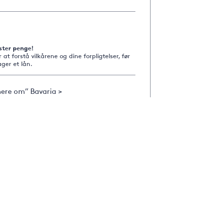
ster penge!
r at forstå vilkårene og dine forpligtelser, før
ger et lån.
ere om” Bavaria >