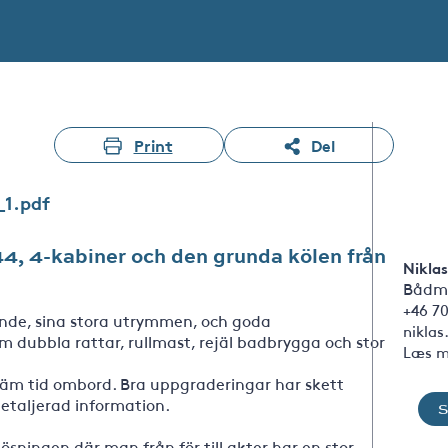
Print
Del
_1.pdf
44, 4-kabiner och den grunda kölen från
Nikla
Bådm
+46 70
ende, sina stora utrymmen, och goda
nikla
 dubbla rattar, rullmast, rejäl badbrygga och stor
Læs m
väm tid ombord. Bra uppgraderingar har skett
detaljerad information.
ösningen där man från för till akter har en stor