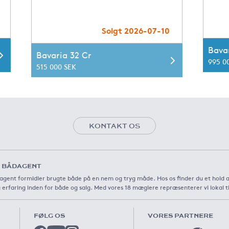
Solgt 2026-07-10
Bavar
Bavaria 32 Cr
995 0
515 000 SEK
KONTAKT OS
 BÅDAGENT
agent formidler brugte både på en nem og tryg måde. Hos os finder du et hold 
 erfaring inden for både og salg. Med vores 18 mæglere repræsenterer vi lokal t
FØLG OS
VORES PARTNERE