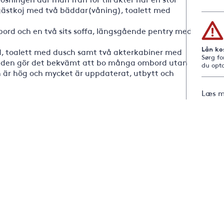
gästkoj med två bäddar(våning), toalett med
 bord och en två sits soffa, längsgående pentry med
Lån ko
d, toalett med dusch samt två akterkabiner med
Sørg fo
mden gör det bekvämt att bo många ombord utan
du opta
 är hög och mycket är uppdaterat, utbytt och
Læs m