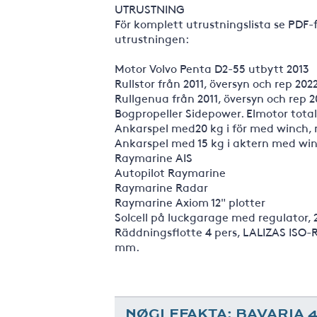
UTRUSTNING
För komplett utrustningslista se PDF-
utrustningen:
Motor Volvo Penta D2-55 utbytt 2013
Rullstor från 2011, översyn och rep 202
Rullgenua från 2011, översyn och rep 2
Bogpropeller Sidepower. Elmotor tota
Ankarspel med20 kg i för med winch, 
Ankarspel med 15 kg i aktern med wi
Raymarine AIS
Autopilot Raymarine
Raymarine Radar
Raymarine Axiom 12" plotter
Solcell på luckgarage med regulator, 
Räddningsflotte 4 pers, LALIZAS ISO
mm.
NØGLEFAKTA: BAVARIA 