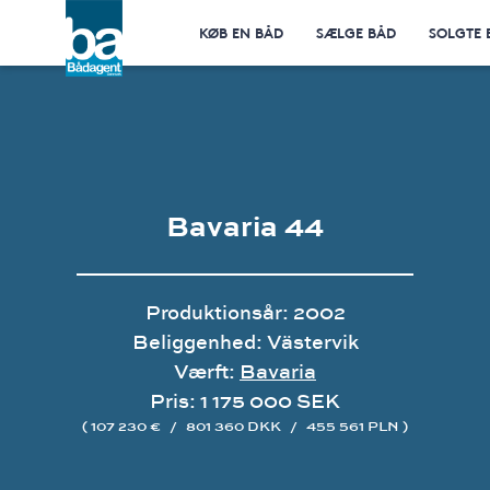
KØB EN BÅD
SÆLGE BÅD
SOLGTE 
Bavaria 44
Produktionsår: 2002
Beliggenhed: Västervik
Værft:
Bavaria
Pris: 1 175 000 SEK
( 107 230 €
/
801 360 DKK
/
455 561 PLN )