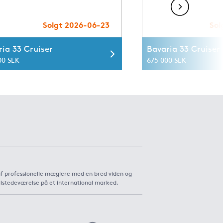
Solgt 2026-06-23
Sol
ia 33 Cruiser
Bavaria 33 Cruiser
00 SEK
675 000 SEK
af professionelle mæglere med en bred viden og
ilstedeværelse på et international marked.