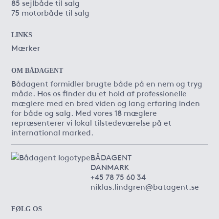
85 sejlbåde til salg
75 motorbåde til salg
LINKS
Mærker
OM BÅDAGENT
Bådagent formidler brugte både på en nem og tryg
måde. Hos os finder du et hold af professionelle
mæglere med en bred viden og lang erfaring inden
for både og salg. Med vores 18 mæglere
repræsenterer vi lokal tilstedeværelse på et
international marked.
BÅDAGENT
DANMARK
+45 78 75 60 34
niklas.lindgren@batagent.se
FØLG OS