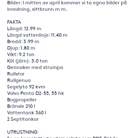
Bilder: I mitten av april kommer vi ta egna bilder på
inredning, sittbrunn m m.
FAKTA
Längd: 12.99 m
Längd vattenlinje: 11.40 m
Bredd: 3.99 m
Djup: 1.80 m
Vikt: 9.2 ton
Köl (järn): 3.0 ton
Gennaker med strumpa
Rullstor
Rullgenua
Segelyta 92 kvm
Volvo Penta D2-55, 55 hk
Bogpropeller
Bränsle 210 l
Vattentank 360 l
2 Septitankar
UTRUSTNING