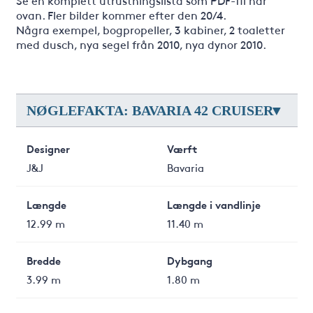
Se en komplett utrustningslista som PDF-fil här
ovan. Fler bilder kommer efter den 20/4.
Några exempel, bogpropeller, 3 kabiner, 2 toaletter
med dusch, nya segel från 2010, nya dynor 2010.
NØGLEFAKTA: BAVARIA 42 CRUISER
Designer
Værft
J&J
Bavaria
Længde
Længde i vandlinje
12.99 m
11.40 m
Bredde
Dybgang
3.99 m
1.80 m