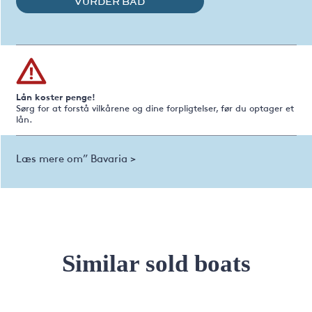
VURDER BÅD
Lån koster penge!
Sørg for at forstå vilkårene og dine forpligtelser, før du optager et
lån.
Læs mere om” Bavaria >
Similar sold boats