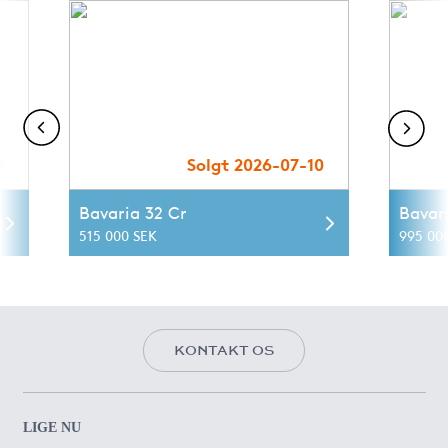
9
Solgt 2026-07-10
Bavaria 32 Cr
Bavari
515 000 SEK
995 00
KONTAKT OS
LIGE NU