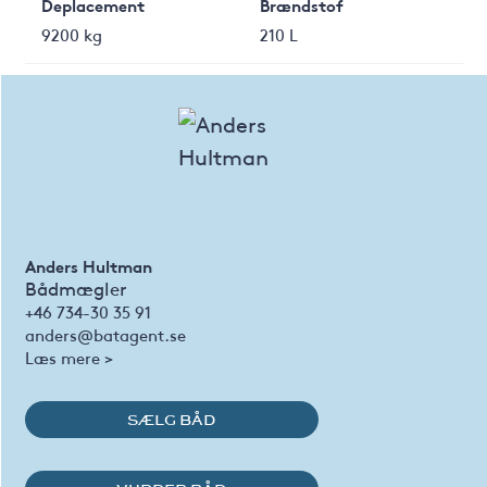
Deplacement
Brændstof
9200 kg
210 L
Anders Hultman
Bådmægler
+46 734-30 35 91
anders@batagent.se
Læs mere >
SÆLG BÅD