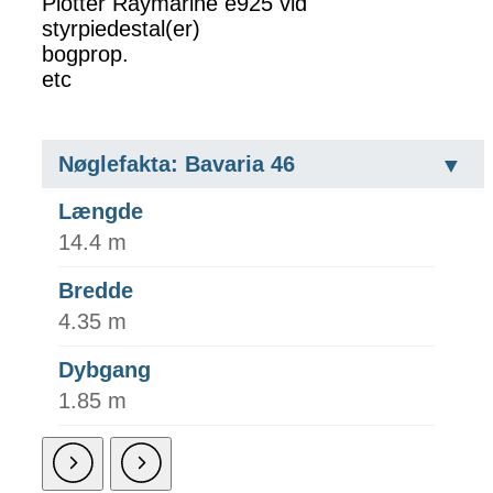
Plotter Raymarine e925 vid
styrpiedestal(er)
bogprop.
etc
Nøglefakta: Bavaria 46
Længde
14.4 m
Bredde
4.35 m
Dybgang
1.85 m