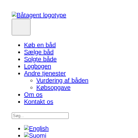
Køb en båd
Sælge båd
Solgte både
Logbogen
Andre tjenester
Vurdering af båden
Købsopgave
Om os
Kontakt os