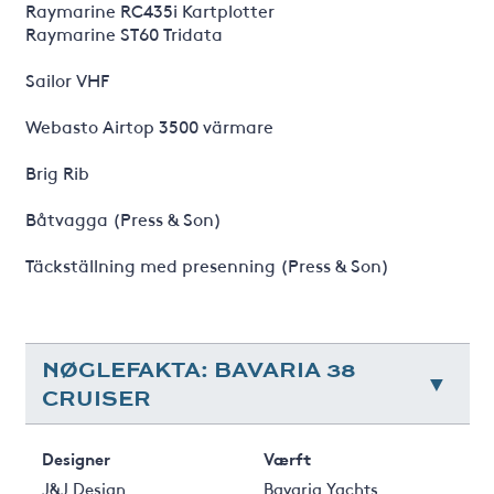
Raymarine RC435i Kartplotter
Raymarine ST60 Tridata
Sailor VHF
Webasto Airtop 3500 värmare
Brig Rib
Båtvagga (Press & Son)
Täckställning med presenning (Press & Son)
NØGLEFAKTA: BAVARIA 38
CRUISER
Designer
Værft
J&J Design
Bavaria Yachts