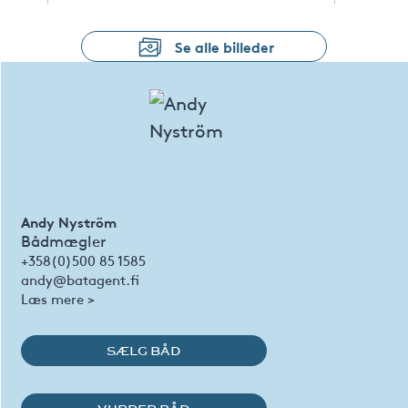
Se alle billeder
Andy Nyström
Bådmægler
+358(0)500 85 1585
andy@batagent.fi
Læs mere >
SÆLG BÅD