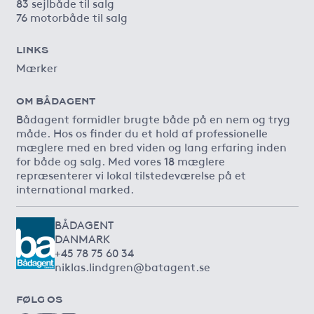
83 sejlbåde til salg
76 motorbåde til salg
LINKS
Mærker
OM BÅDAGENT
Bådagent formidler brugte både på en nem og tryg
måde. Hos os finder du et hold af professionelle
mæglere med en bred viden og lang erfaring inden
for både og salg. Med vores 18 mæglere
repræsenterer vi lokal tilstedeværelse på et
international marked.
BÅDAGENT
DANMARK
+45 78 75 60 34
niklas.lindgren@batagent.se
FØLG OS