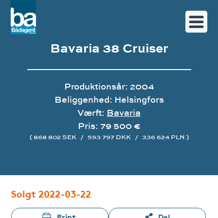
Bavaria 38 Cruiser
Produktionsår: 2004
Beliggenhed: Helsingfors
Værft:
Bavaria
Pris: 79 500 €
( 868 802 SEK
/
593 797 DKK
/
336 624 PLN )
Image gallery
Solgt 2022-03-22
Print
Del