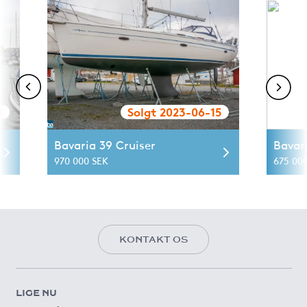
4
Solgt 2023-06-15
Bavaria 39 Cruiser
Bavar
970 000 SEK
675 00
KONTAKT OS
LIGE NU