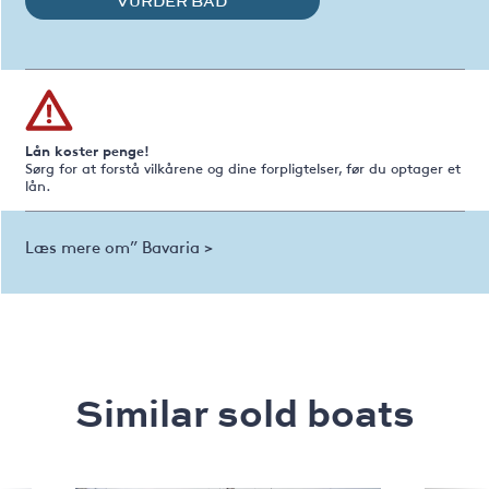
VURDER BÅD
Lån koster penge!
Sørg for at forstå vilkårene og dine forpligtelser, før du optager et
lån.
Læs mere om” Bavaria >
Similar sold boats