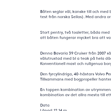
Båten seglar väl, kanske till och med 
test från norska Seilas). Med andra or
Stort pentry, två toaletter, båda med
att båten fungerar mycket bra att var
Denna Bavaria 39 Cruiser från 2007 sä
välutrustad med bl a teak på hela dä
Konventionell mast och rullgenua borg
Den fyrcylindriga, 40-hästars Volvo P
Tillsammans med bogpropeller hanter
En toppen kombination av utrymmen, 
kombination av det allra mesta till ett
Data
Längd: 12,14 m