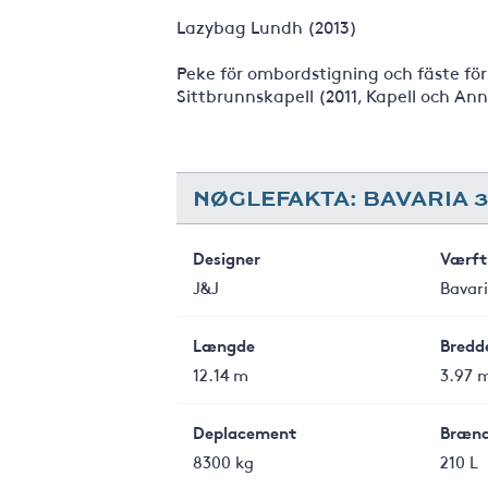
Lazybag Lundh (2013)
Peke för ombordstigning och fäste fö
Sittbrunnskapell (2011, Kapell och An
NØGLEFAKTA: BAVARIA 
Designer
Værft
J&J
Bavar
Længde
Bredd
12.14 m
3.97 
Deplacement
Brænd
8300 kg
210 L