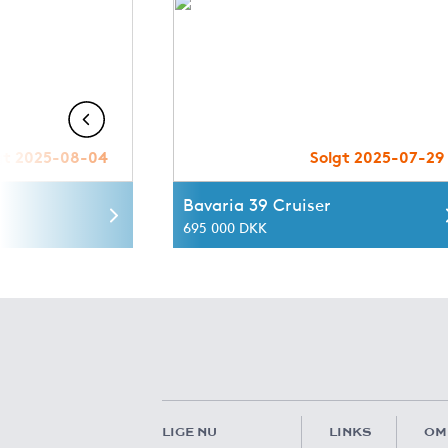
gt 2025-08-04
Solgt 2025-07-29
Bavaria 39 Cruiser
695 000 DKK
LIGE NU
LINKS
OM