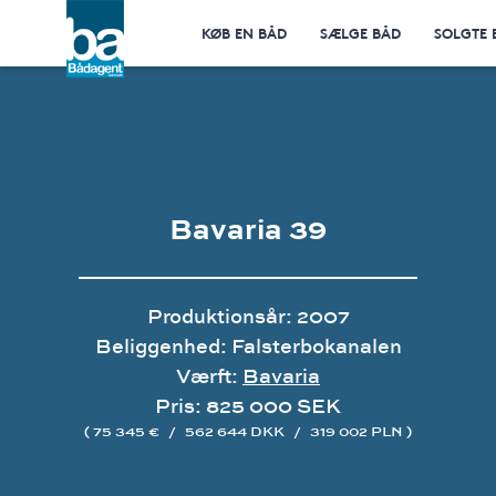
KØB EN BÅD
SÆLGE BÅD
SOLGTE 
Bavaria 39
Produktionsår: 2007
Beliggenhed: Falsterbokanalen
Værft:
Bavaria
Pris: 825 000 SEK
( 75 345 €
/
562 644 DKK
/
319 002 PLN )