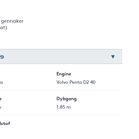
r gennaker
nat)
39
Engine
ia
Volvo Penta D2 40
e
Dybgang
m
1.85 m
stof