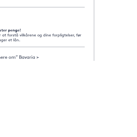
ster penge!
r at forstå vilkårene og dine forpligtelser, før
ger et lån.
ere om” Bavaria >