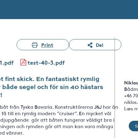
Print
Del
1.pdf
test-40-3.pdf
 fint skick. En fantastiskt rymlig
Niklas
 både segel och för sin 40 hästars
Bådm
!
+46 7
nikla
båt från Tyska Bavaria. Konstruktörerna J&J har än
Læs m
å till en rymlig modern ”cruiser”. En mycket väl
 djupgående gör att båten fungerar väldigt bra i
ösningen och rymden gör att man kan vara många
ed vänner.