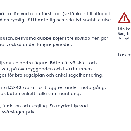
bättre än vad man först tror (se länken till bifogade
d en rymlig, lätthanterlig och relativt snabb cruiser.
Lån ko
Sørg fo
 dusch, bekväma dubbelkojer i tre sovkabiner, gör
du opta
a i, också under längre perioder.
Læs m
ljs av sin andra ägare. Båten är välskött och
cket, på överbyggnaden och i sittbrunnen.
ar för bra segelplan och enkel segelhantering.
enta D2-40 svarar för trygghet under motorgång.
as båten enkelt i alla sammanhang.
funktion och segling. En mycket lyckad
 svårslaget pris.