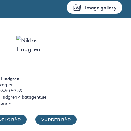
Image gallery
 Lindgren
ægler
09-50 59 89
s.lindgren@batagent.se
ere >
SÆLG BÅD
VURDER BÅD