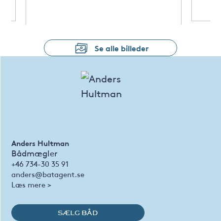
Se alle billeder
Anders Hultman
Bådmægler
+46 734-30 35 91
anders@batagent.se
Læs mere >
SÆLG BÅD