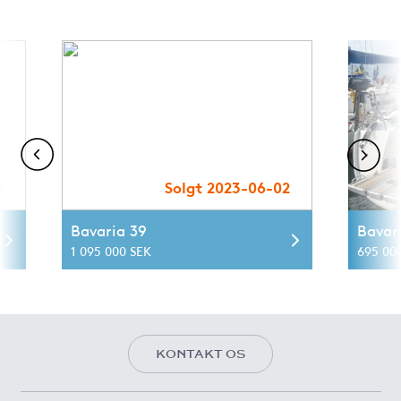
1
Solgt 2023-06-02
Bavaria 39
Bavar
1 095 000 SEK
695 00
KONTAKT OS