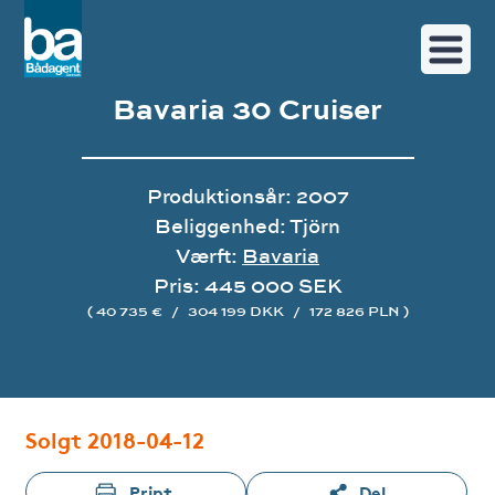
Bavaria 30 Cruiser
Produktionsår: 2007
Beliggenhed: Tjörn
Værft:
Bavaria
Pris: 445 000 SEK
( 40 735 €
/
304 199 DKK
/
172 826 PLN )
Image gallery
Solgt 2018-04-12
Print
Del