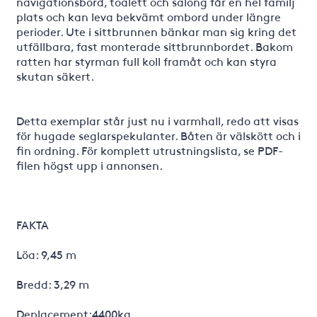
navigationsbord, toalett och salong får en hel familj
plats och kan leva bekvämt ombord under längre
perioder. Ute i sittbrunnen bänkar man sig kring det
utfällbara, fast monterade sittbrunnbordet. Bakom
ratten har styrman full koll framåt och kan styra
skutan säkert.
Detta exemplar står just nu i varmhall, redo att visas
för hugade seglarspekulanter. Båten är välskött och i
fin ordning. För komplett utrustningslista, se PDF-
filen högst upp i annonsen.
FAKTA
Löa: 9,45 m
Bredd: 3,29 m
Deplacement:4400kg