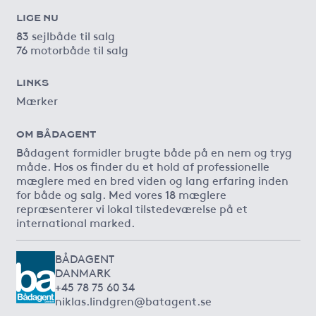
LIGE NU
83 sejlbåde til salg
76 motorbåde til salg
LINKS
Mærker
OM BÅDAGENT
Bådagent formidler brugte både på en nem og tryg
måde. Hos os finder du et hold af professionelle
mæglere med en bred viden og lang erfaring inden
for både og salg. Med vores 18 mæglere
repræsenterer vi lokal tilstedeværelse på et
international marked.
BÅDAGENT
DANMARK
+45 78 75 60 34
niklas.lindgren@batagent.se