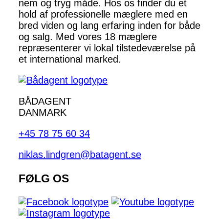
nem og tryg måde. Hos os finder du et
hold af professionelle mæglere med en
bred viden og lang erfaring inden for både
og salg. Med vores 18 mæglere
repræsenterer vi lokal tilstedeværelse på
et international marked.
BÅDAGENT
DANMARK
+45 78 75 60 34
niklas.lindgren@batagent.se
FØLG OS