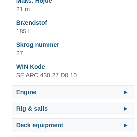
Maks. Højde
21 m
Brændstof
185 L
Skrog nummer
27
WIN Kode
SE ARC 430 27 D0 10
Engine
Rig & sails
Deck equipment