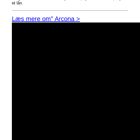
et lån.
Læs mere om” Arcona >