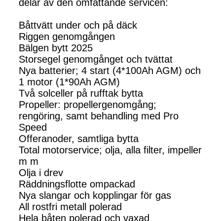
delar av den omfattande servicen:
Båttvätt under och på däck
Riggen genomgången
Bälgen bytt 2025
Storsegel genomgånget och tvättat
Nya batterier; 4 start (4*100Ah AGM) och
1 motor (1*90Ah AGM)
Två solceller på rufftak bytta
Propeller: propellergenomgång;
rengöring, samt behandling med Pro
Speed
Offeranoder, samtliga bytta
Total motorservice; olja, alla filter, impeller
m m
Olja i drev
Räddningsflotte ompackad
Nya slangar och kopplingar för gas
All rostfri metall polerad
Hela båten polerad och vaxad