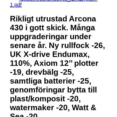
1.pdf
Rikligt utrustad Arcona
430 i gott skick. Många
uppgraderingar under
senare år. Ny rullfock -26,
UK X-drive Endumax,
110%, Axiom 12’’ plotter
-19, drevbälg -25,
samtliga batterier -25,
genomföringar bytta till
plast/komposit -20,
watermaker -20, Watt &
Sea -20,