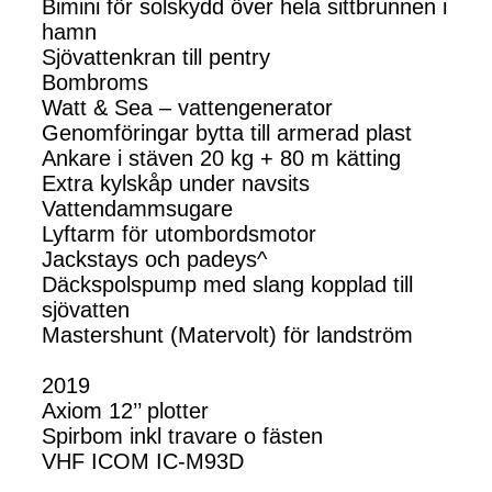
Bimini för solskydd över hela sittbrunnen i
hamn
Sjövattenkran till pentry
Bombroms
Watt & Sea – vattengenerator
Genomföringar bytta till armerad plast
Ankare i stäven 20 kg + 80 m kätting
Extra kylskåp under navsits
Vattendammsugare
Lyftarm för utombordsmotor
Jackstays och padeys^
Däckspolspump med slang kopplad till
sjövatten
Mastershunt (Matervolt) för landström
2019
Axiom 12’’ plotter
Spirbom inkl travare o fästen
VHF ICOM IC-M93D