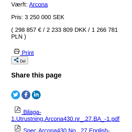
Værft:
Arcona
Pris: 3 250 000 SEK
( 298 857 €
/
2 233 809 DKK
/
1 266 781
PLN )
Print
Del
Share this page
Bilaga-
1.Utrustning.Arcona430.nr_.27.BA_-1.pdf
Spec.Arcona430.No_.27.English-