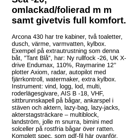
omlackad/folierad m m
samt givetvis full komfort.
Arcona 430 har tre kabiner, två toaletter,
dusch, värme, varmvatten, kylbox.
Exempel på extrautrustning som denna
båt, ”Tant Blå”, har: Ny rullfock -26, UK X-
drive Endumax, 110%, Raymarine 12’’
plotter Axiom, radar, autopilot med
fjärrkontroll, watermaker, extra kylbox.
Instrument: vind, logg, lod, multi,
roderlägesgivare, AIS B -18, VHF,
sittbrunnskapell på bågar, ankarspel i
stäven och aktern, lazy-bag, lazy-jacks,
akterstagsträckare – multiblock,
landström, jolle m snurra, bimini med
solceller på rostfria bågar över ratten.
Komplett spec. som pdf-fil här ovanför.