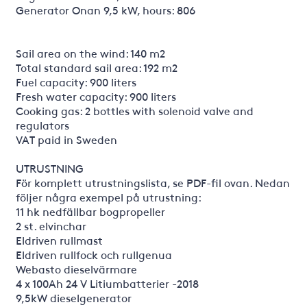
Generator Onan 9,5 kW, hours: 806
Sail area on the wind: 140 m2
Total standard sail area: 192 m2
Fuel capacity: 900 liters
Fresh water capacity: 900 liters
Cooking gas: 2 bottles with solenoid valve and
regulators
VAT paid in Sweden
UTRUSTNING
För komplett utrustningslista, se PDF-fil ovan. Nedan
följer några exempel på utrustning:
11 hk nedfällbar bogpropeller
2 st. elvinchar
Eldriven rullmast
Eldriven rullfock och rullgenua
Webasto dieselvärmare
4 x 100Ah 24 V Litiumbatterier -2018
9,5kW dieselgenerator