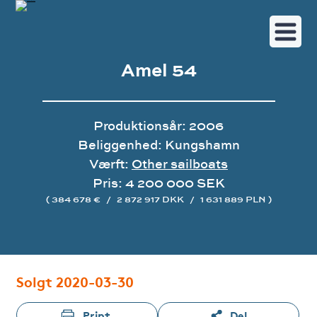
Amel 54
Produktionsår: 2006
Beliggenhed: Kungshamn
Værft:
Other sailboats
Pris: 4 200 000 SEK
( 384 678 €
/
2 872 917 DKK
/
1 631 889 PLN )
Image gallery
Solgt 2020-03-30
Print
Del