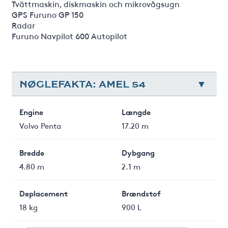
Tvättmaskin, diskmaskin och mikrovågsugn
GPS Furuno GP 150
Radar
Furuno Navpilot 600 Autopilot
NØGLEFAKTA: AMEL 54
Engine
Længde
Volvo Penta
17.20 m
Bredde
Dybgang
4.80 m
2.1 m
Deplacement
Brændstof
18 kg
900 L