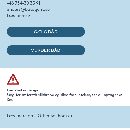
+46 734-30 35 91
anders@batagent.se
Læs mere >
SÆLG BÅD
VURDER BÅD
Lån koster penge!
Sørg for at forstå vilkårene og dine forpligtelser, før du optager et
lån.
Læs mere om” Other sailboats >