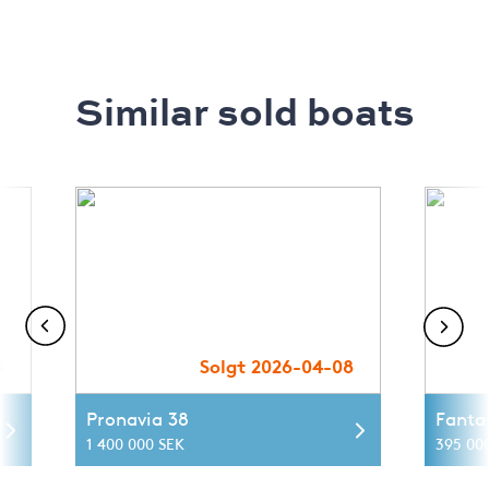
Similar sold boats
5
Solgt 2026-04-08
Pronavia 38
Fanta
1 400 000 SEK
395 00