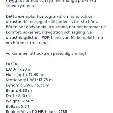
snyggt utformad och rymmer många praktiska
stuvutrymmen.
Detta exemplar har tagits väl omhand och är
utrustad för en seglats till jordens yttersta hörn.
Båten har nödvändig utrustning när det kommer till
komfort, säkerhet, navigation och segling. Se
utrustningslistan i PDF-filen ovan för komplett info
om båtens utrustning.
Välkommen att boka en personlig visning!
FAKTA
L.O.A: 17,20 m
Hull length: 16,40 m
Stationary L.W.L: 13,75 m
Dynamic L.W.L: 15,35 m
Beam: 4,80 m
Draft: 2,10 m
Weight: 17,50 t
Ballast: 5,3 t
Engine: Volvo 110 HP, hours : 2785