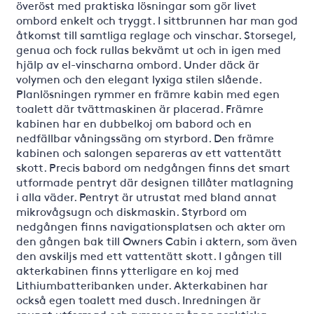
överöst med praktiska lösningar som gör livet
ombord enkelt och tryggt. I sittbrunnen har man god
åtkomst till samtliga reglage och vinschar. Storsegel,
genua och fock rullas bekvämt ut och in igen med
hjälp av el-vinscharna ombord. Under däck är
volymen och den elegant lyxiga stilen slående.
Planlösningen rymmer en främre kabin med egen
toalett där tvättmaskinen är placerad. Främre
kabinen har en dubbelkoj om babord och en
nedfällbar våningssäng om styrbord. Den främre
kabinen och salongen separeras av ett vattentätt
skott. Precis babord om nedgången finns det smart
utformade pentryt där designen tillåter matlagning
i alla väder. Pentryt är utrustat med bland annat
mikrovågsugn och diskmaskin. Styrbord om
nedgången finns navigationsplatsen och akter om
den gången bak till Owners Cabin i aktern, som även
den avskiljs med ett vattentätt skott. I gången till
akterkabinen finns ytterligare en koj med
Lithiumbatteribanken under. Akterkabinen har
också egen toalett med dusch. Inredningen är