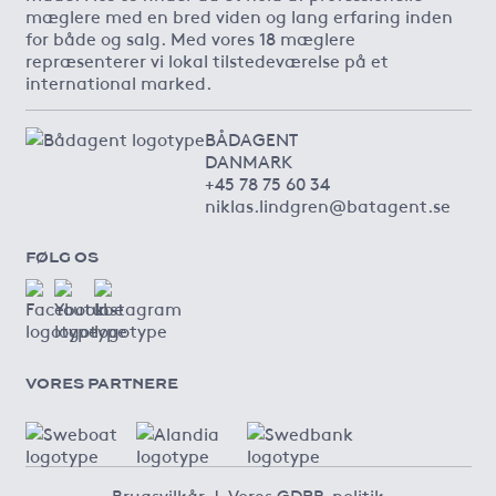
mæglere med en bred viden og lang erfaring inden
for både og salg. Med vores 18 mæglere
repræsenterer vi lokal tilstedeværelse på et
international marked.
BÅDAGENT
DANMARK
+45 78 75 60 34
niklas.lindgren@batagent.se
FØLG OS
VORES PARTNERE
Brugsvilkår
|
Vores GDPR-politik