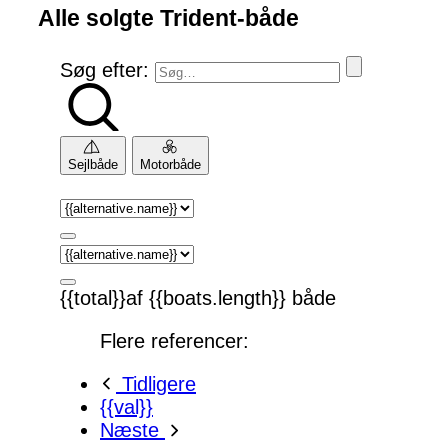
Alle solgte Trident-både
Søg efter:
Sejlbåde
Motorbåde
{{total}}af {{boats.length}} både
Flere referencer:
Tidligere
{{val}}
Næste