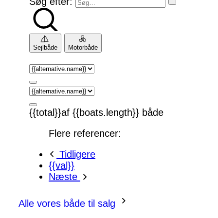
Søg efter:
Sejlbåde
Motorbåde
{{total}}af {{boats.length}} både
Flere referencer:
Tidligere
{{val}}
Næste
Alle vores både til salg