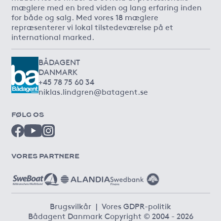
mæglere med en bred viden og lang erfaring inden
for både og salg. Med vores 18 mæglere
repræsenterer vi lokal tilstedeværelse på et
international marked.
BÅDAGENT
DANMARK
+45 78 75 60 34
niklas.lindgren@batagent.se
FØLG OS
VORES PARTNERE
Brugsvilkår
|
Vores GDPR-politik
Bådagent Danmark Copyright © 2004 - 2026