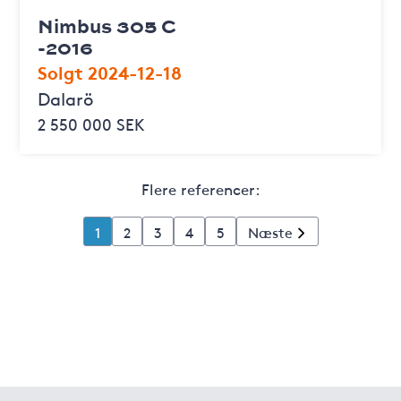
Nimbus 305 C
-2016
Solgt 2024-12-18
Dalarö
2 550 000 SEK
Flere referencer:
1
2
3
4
5
Næste