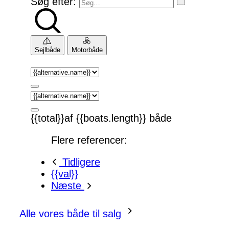
Søg efter:
Sejlbåde
Motorbåde
{{total}}af {{boats.length}} både
Flere referencer:
Tidligere
{{val}}
Næste
Alle vores både til salg