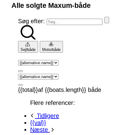
Alle solgte Maxum-både
Søg efter:
Sejlbåde
Motorbåde
{{total}}af {{boats.length}} både
Flere referencer:
Tidligere
{{val}}
Næste