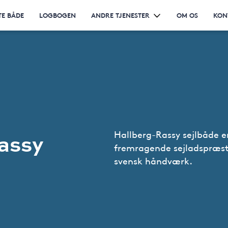
TE BÅDE
LOGBOGEN
ANDRE TJENESTER
OM OS
KON
Hallberg-Rassy sejlbåde er
assy
fremragende sejladspræst
svensk håndværk.