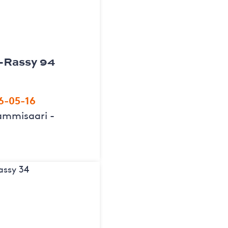
g-Rassy 94
6-05-16
Tammisaari -