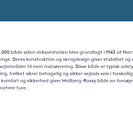
.000 både siden virksomheden blev grundlagt i 1943 af Harr
verige. Deres konstruktion og skrogdesign giver stabilitet og
ejlområder til nem manøvrering. Disse både er typisk udsty
ing, hvilket sikrer behagelig og sikker sejlads selv i forskelli
 komfort og sikkerhed giver Hallberg-Rassy både en fornøje
kortere ture.