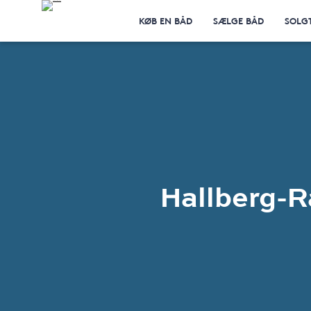
KØB EN BÅD
SÆLGE BÅD
SOLG
Hallberg-R