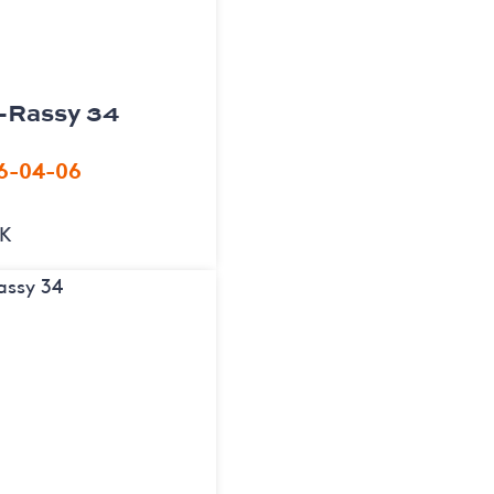
g-Rassy 34
26-04-06
EK