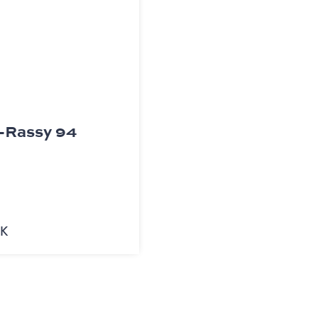
g-Rassy 94
EK