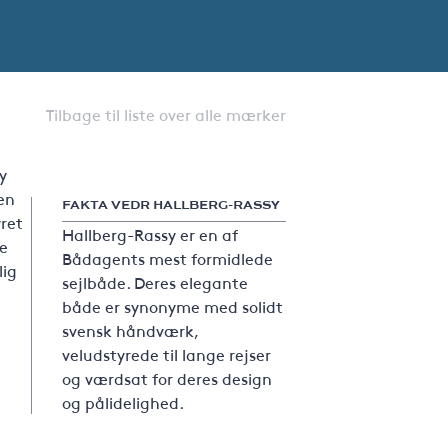
Tilbage til liste over alle mærker
y
 en
FAKTA VEDR HALLBERG-RASSY
ret
Hallberg-Rassy er en af
ge
Bådagents mest formidlede
lig
sejlbåde. Deres elegante
både er synonyme med solidt
svensk håndværk,
veludstyrede til lange rejser
og værdsat for deres design
og pålidelighed.