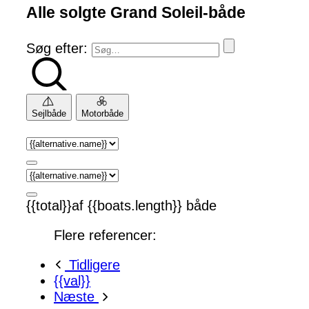
Alle solgte Grand Soleil-både
Søg efter:
Sejlbåde
Motorbåde
{{total}}af {{boats.length}} både
Flere referencer:
Tidligere
{{val}}
Næste