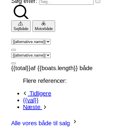
Søg efter:
Sejlbåde
Motorbåde
{{total}}af {{boats.length}} både
Flere referencer:
Tidligere
{{val}}
Næste
Alle vores både til salg