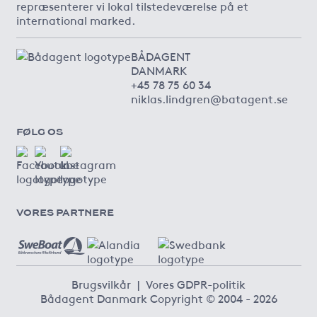
repræsenterer vi lokal tilstedeværelse på et
international marked.
BÅDAGENT
DANMARK
+45 78 75 60 34
niklas.lindgren@batagent.se
FØLG OS
VORES PARTNERE
Brugsvilkår
|
Vores GDPR-politik
Bådagent Danmark Copyright © 2004 - 2026