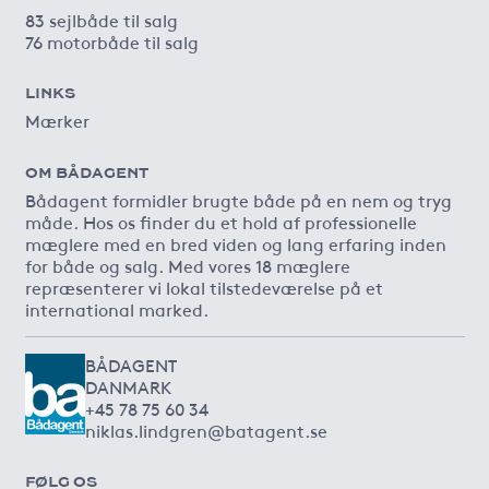
83 sejlbåde til salg
76 motorbåde til salg
LINKS
Mærker
OM BÅDAGENT
Bådagent formidler brugte både på en nem og tryg
måde. Hos os finder du et hold af professionelle
mæglere med en bred viden og lang erfaring inden
for både og salg. Med vores 18 mæglere
repræsenterer vi lokal tilstedeværelse på et
international marked.
BÅDAGENT
DANMARK
+45 78 75 60 34
niklas.lindgren@batagent.se
FØLG OS