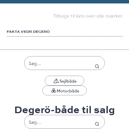
Tilbage til liste over alle mærker
FAKTA VEDR DEGERÖ
Sejlbåde
Motorbåde
Degerö-både til salg