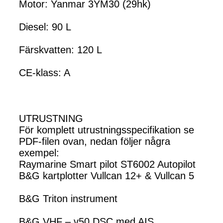
Motor: Yanmar 3YM30 (29hk)
Diesel: 90 L
Färskvatten: 120 L
CE-klass: A
UTRUSTNING
För komplett utrustningsspecifikation se
PDF-filen ovan, nedan följer några
exempel:
Raymarine Smart pilot ST6002 Autopilot
B&G kartplotter Vullcan 12+ & Vullcan 5
B&G Triton instrument
B&G VHF – v50 DSC med AIS