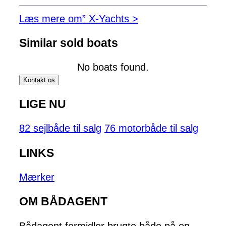
Læs mere om” X-Yachts >
Similar sold boats
No boats found.
Kontakt os
LIGE NU
82 sejlbåde til salg
76 motorbåde til salg
LINKS
Mærker
OM BÅDAGENT
Bådagent formidler brugte både på en