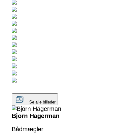
Se alle billeder
Björn Hägerman
Bådmægler