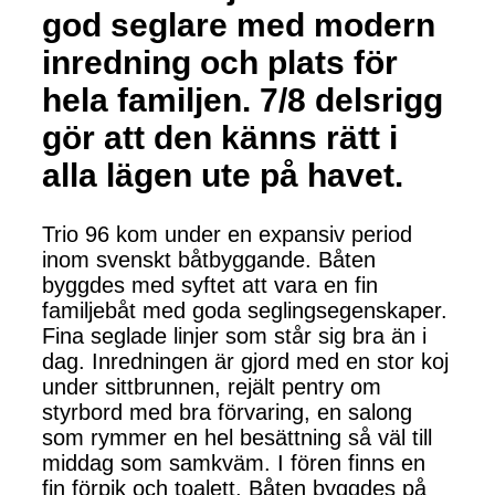
god seglare med modern
inredning och plats för
hela familjen. 7/8 delsrigg
gör att den känns rätt i
alla lägen ute på havet.
Trio 96 kom under en expansiv period
inom svenskt båtbyggande. Båten
byggdes med syftet att vara en fin
familjebåt med goda seglingsegenskaper.
Fina seglade linjer som står sig bra än i
dag. Inredningen är gjord med en stor koj
under sittbrunnen, rejält pentry om
styrbord med bra förvaring, en salong
som rymmer en hel besättning så väl till
middag som samkväm. I fören finns en
fin förpik och toalett. Båten byggdes på