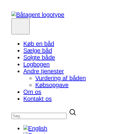
Køb en båd
Sælge båd
Solgte både
Logbogen
Andre tjenester
Vurdering af båden
Købsopgave
Om os
Kontakt os