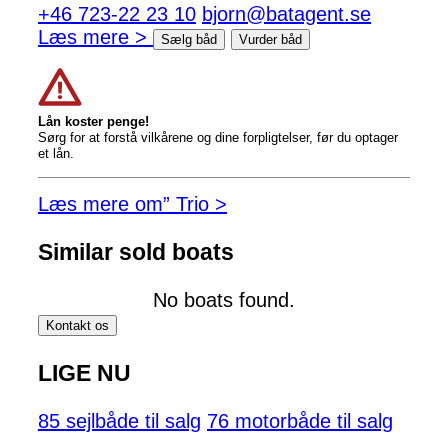
+46 723-22 23 10
bjorn@batagent.se
Læs mere >
Sælg båd
Vurder båd
Lån koster penge!
Sørg for at forstå vilkårene og dine forpligtelser, før du optager
et lån.
Læs mere om” Trio >
Similar sold boats
No boats found.
Kontakt os
LIGE NU
85 sejlbåde til salg
76 motorbåde til salg