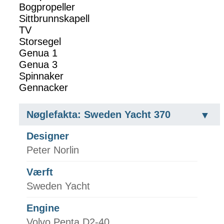
Bogpropeller
Sittbrunnskapell
TV
Storsegel
Genua 1
Genua 3
Spinnaker
Gennacker
Nøglefakta: Sweden Yacht 370
Designer
Peter Norlin
Værft
Sweden Yacht
Engine
Volvo Penta D2-40