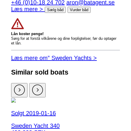
+46 (0)10-18 24 702
aron@batagent.se
Læs mere >
Sælg båd
Vurder båd
Lån koster penge!
Sørg for at forstå vilkårene og dine forpligtelser, før du optager
et lån.
Læs mere om” Sweden Yachts >
Similar sold boats
Solgt 2019-01-16
Sweden Yacht 340