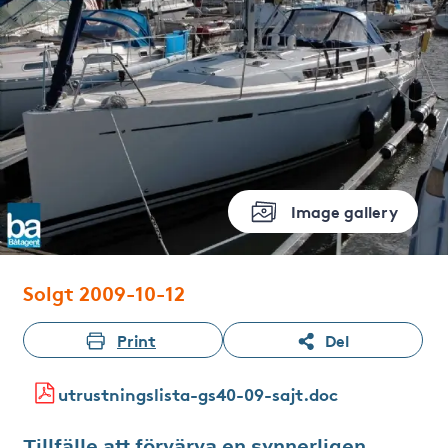
Image gallery
Solgt 2009-10-12
Print
Del
utrustningslista-gs40-09-sajt.doc
Tillfälle att förvärva en synnerligen