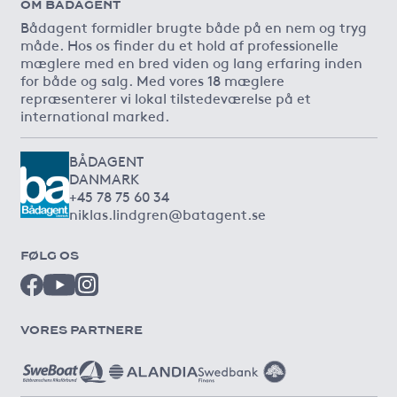
OM BÅDAGENT
Bådagent formidler brugte både på en nem og tryg
måde. Hos os finder du et hold af professionelle
mæglere med en bred viden og lang erfaring inden
for både og salg. Med vores 18 mæglere
repræsenterer vi lokal tilstedeværelse på et
international marked.
BÅDAGENT
DANMARK
+45 78 75 60 34
niklas.lindgren@batagent.se
FØLG OS
VORES PARTNERE