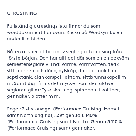
UTRUSTNING
Fullständig utrustingslista finner du som
worddokument här ovan. Klicka på Wordsymbolen
under lilla bilden.
Båten är specad för aktiv segling och cruising från
första början. Den har allt det där som en en bekväm
semesterseglare vill ha: värme, varmvatten, teak i
sittbrunnen och däck, kylskåp, dubbla toaletter,
septiktank, elankarspel i aktern, sittbrunnskapell m
m. Samtidigt finns det mycket som den aktive
seglaren gillar: Tysk skotning, spinnbom i kolfiber,
gennaker, plotter m m.
Segel: 2 st storsegel (Performace Cruising, Hamel
samt North original), 2 st genua 1, 140%
(Performance Cruising samt North), Genua 3 110%
(Performace Cruising) samt gennaker.