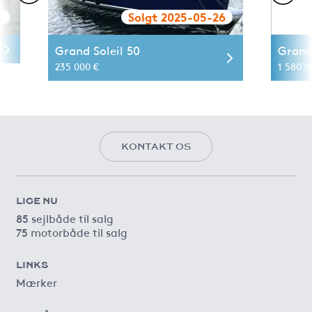
3
Solgt 2025-05-26
Grand Soleil 50
Grand
235 000 €
1 580 0
KONTAKT OS
LIGE NU
85 sejlbåde til salg
75 motorbåde til salg
LINKS
Mærker