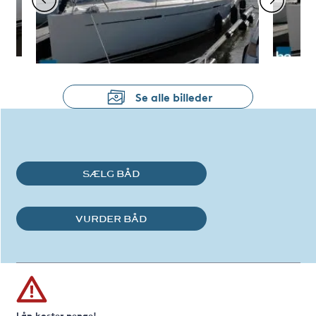
Se alle billeder
SÆLG BÅD
VURDER BÅD
Lån koster penge!