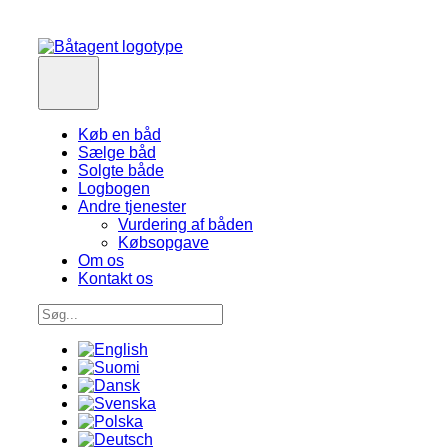
Køb en båd
Sælge båd
Solgte både
Logbogen
Andre tjenester
Vurdering af båden
Købsopgave
Om os
Kontakt os