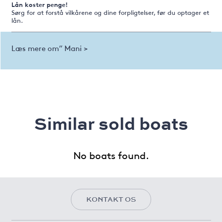
Lån koster penge!
Sørg for at forstå vilkårene og dine forpligtelser, før du optager et
lån.
Læs mere om” Mani >
Similar sold boats
No boats found.
KONTAKT OS