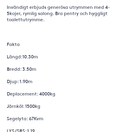
Invändigt erbjuds generösa utrymmen med 4-
5kojer, rymlig salong. Bra pentry och hyggligt
toalettutrymme.
Fakta
Längd:10.30m
Bredd: 3.50m
Djup: 1.90m
Deplacement: 4000kg
Järnköl: 1500kg
Segelyta: 67Kvm
LYS/SRS: 1.19