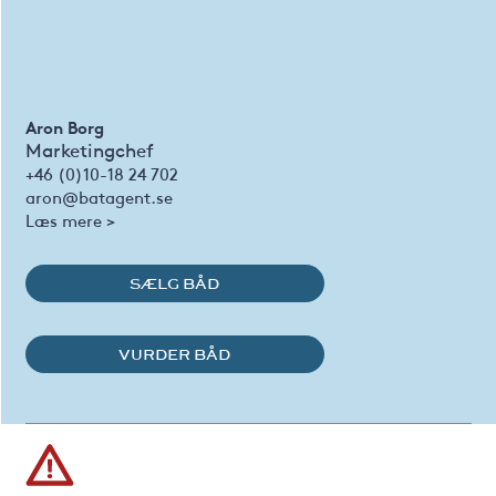
Aron Borg
Marketingchef
+46 (0)10-18 24 702
aron@batagent.se
Læs mere >
SÆLG BÅD
VURDER BÅD