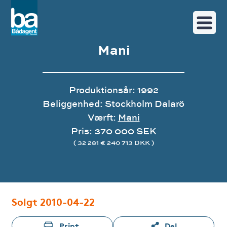
Mani
Produktionsår: 1992
Beliggenhed: Stockholm Dalarö
Værft:
Mani
Pris: 370 000 SEK
( 32 281 € 240 713 DKK )
Image gallery
Solgt 2010-04-22
Print
Del