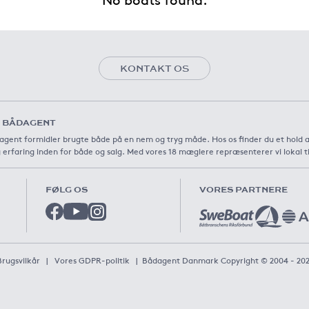
KONTAKT OS
 BÅDAGENT
agent formidler brugte både på en nem og tryg måde. Hos os finder du et hold 
 erfaring inden for både og salg. Med vores 18 mæglere repræsenterer vi lokal t
FØLG OS
VORES PARTNERE
Brugsvilkår
|
Vores GDPR-politik
|
Bådagent Danmark Copyright © 2004 - 20