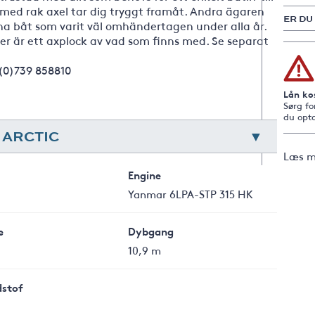
 med rak axel tar dig tryggt framåt. Andra ägaren
ER DU
 denna båt som varit väl omhändertagen under alla år.
ler är ett axplock av vad som finns med. Se separat
(0)739 858810
Lån ko
Sørg fo
du opta
 ARCTIC
Læs m
Engine
Yanmar 6LPA-STP 315 HK
e
Dybgang
10,9 m
stof