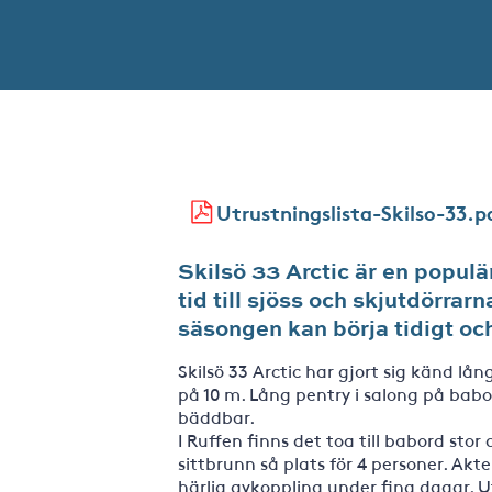
Utrustningslista-Skilso-33.p
Skilsö 33 Arctic är en popul
tid till sjöss och skjutdörrar
säsongen kan börja tidigt och
Skilsö 33 Arctic har gjort sig känd l
på 10 m. Lång pentry i salong på bab
bäddbar.
I Ruffen finns det toa till babord sto
sittbrunn så plats för 4 personer. Akt
härlig avkoppling under fina dagar. Ut