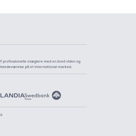
af professionelle mæglere med en bred viden og
ilstedeværelse på et international marked.
26