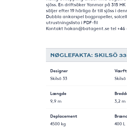
sjöss. En driftsäker Yanmar på 315 HK
säljer efter 19 härliga år till sjöss i
Dubbla ankarspel bogpropeller, solcel
utrustningslista i PDF-fil
Kontakt hakan@batagent.se tel +46 
NØGLEFAKTA: SKILSÖ 33
Designer
Værft
Skilsö 33
Skilsö
Længde
Bredd
9,9 m
3,2 m
Deplacement
Brænd
4500 kg
400 L