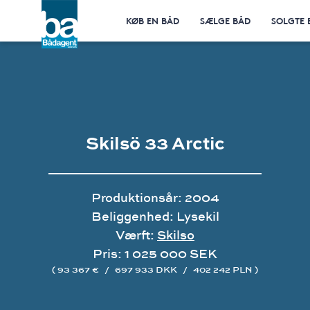
KØB EN BÅD
SÆLGE BÅD
SOLGTE 
Skilsö 33 Arctic
Produktionsår: 2004
Beliggenhed: Lysekil
Værft:
Skilso
Pris: 1 025 000 SEK
( 93 367 €
/
697 933 DKK
/
402 242 PLN )