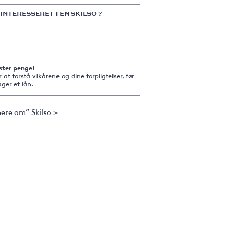
 INTERESSERET I EN SKILSO ?
ster penge!
r at forstå vilkårene og dine forpligtelser, før
ger et lån.
ere om” Skilso >