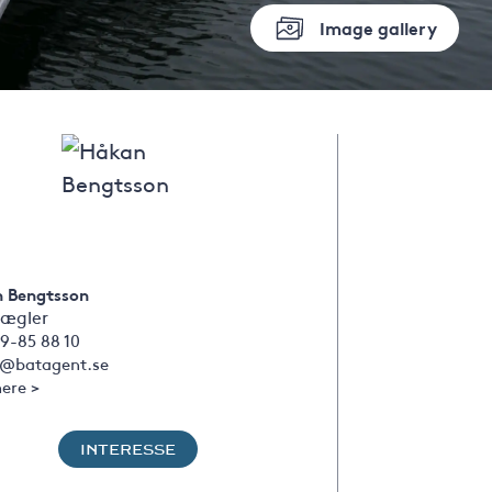
Image gallery
 Bengtsson
ægler
9-85 88 10
@batagent.se
ere >
INTERESSE