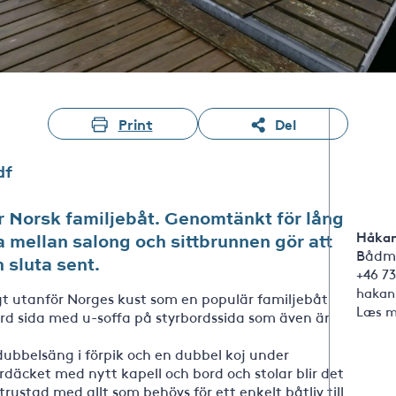
Print
Del
df
är Norsk familjebåt. Genomtänkt för lång
Håkan
na mellan salong och sittbrunnen gör att
Bådm
 sluta sent.
+46 73
hakan
ångt utanför Norges kust som en populär familjebåt
Læs m
ord sida med u-soffa på styrbordssida som även är
r dubbelsäng i förpik och en dubbel koj under
erdäcket med nytt kapell och bord och stolar blir det
rustad med allt som behövs för ett enkelt båtliv till