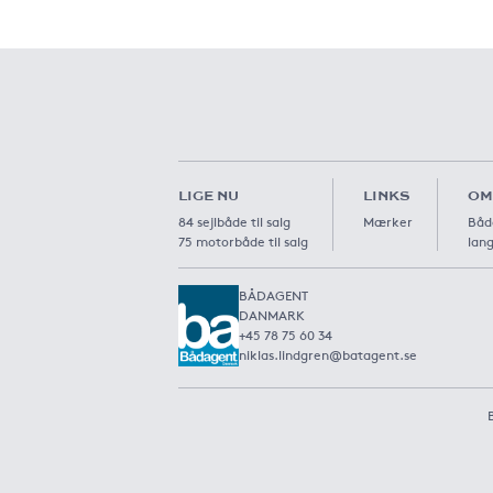
LIGE NU
LINKS
OM
84 sejlbåde til salg
Mærker
Båd
75 motorbåde til salg
lang
BÅDAGENT
DANMARK
+45 78 75 60 34
niklas.lindgren@batagent.se