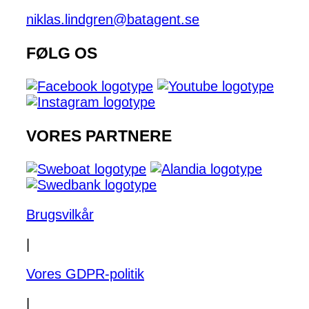
niklas.lindgren@batagent.se
FØLG OS
VORES PARTNERE
Brugsvilkår
|
Vores GDPR-politik
|