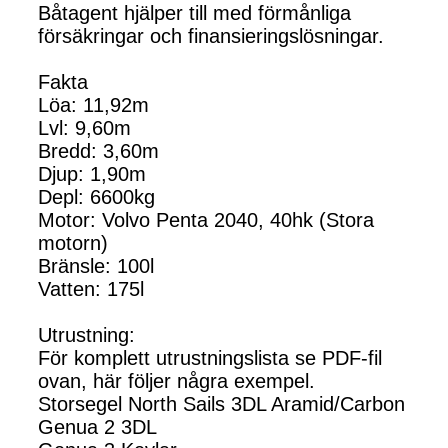
Båtagent hjälper till med förmånliga
försäkringar och finansieringslösningar.
Fakta
Löa: 11,92m
Lvl: 9,60m
Bredd: 3,60m
Djup: 1,90m
Depl: 6600kg
Motor: Volvo Penta 2040, 40hk (Stora
motorn)
Bränsle: 100l
Vatten: 175l
Utrustning:
För komplett utrustningslista se PDF-fil
ovan, här följer några exempel.
Storsegel North Sails 3DL Aramid/Carbon
Genua 2 3DL