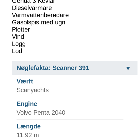
Genua 3 Kevlar
Dieselvärmare
Varmvattenberedare
Gasolspis med ugn
Plotter
Vind
Logg
Lod
Nøglefakta: Scanner 391
Værft
Scanyachts
Engine
Volvo Penta 2040
Længde
11.92 m