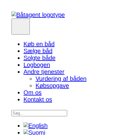
Køb en båd
Sælge båd
Solgte både
Logbogen
Andre tjenester
Vurdering af båden
Købsopgave
Om os
Kontakt os