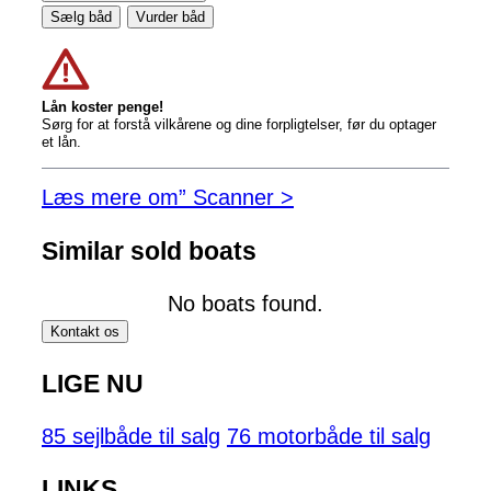
Sælg båd
Vurder båd
Lån koster penge!
Sørg for at forstå vilkårene og dine forpligtelser, før du optager
et lån.
Læs mere om” Scanner >
Similar sold boats
No boats found.
Kontakt os
LIGE NU
85 sejlbåde til salg
76 motorbåde til salg
LINKS