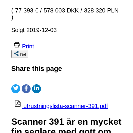
( 77 393 €
/
578 003 DKK
/
328 320 PLN
)
Solgt 2019-12-03
Print
Del
Share this page
utrustningslista-scanner-391.pdf
Scanner 391 är en mycket
fin seglare med gott om