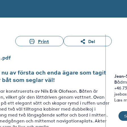
Print
Del
1.pdf
 nu av första och enda ägare som tagit
Jean-
 båt som seglar väl!
Bådm
+46 73
r konstruerats av Nils Erik Olofsson. Båten är
jseba
jen, vilket gör den lättdriven genom vattnet. Ovan
Læs m
 på ett elegant sätt och skapar rymd i ruffen under
d två väl tilltagna kabiner med dubbelkoj i
long med två längsgående soffor och bord i mitten.
m nedgången och mittemot navigationsplats. Akter
 som är ljus och rymlig.