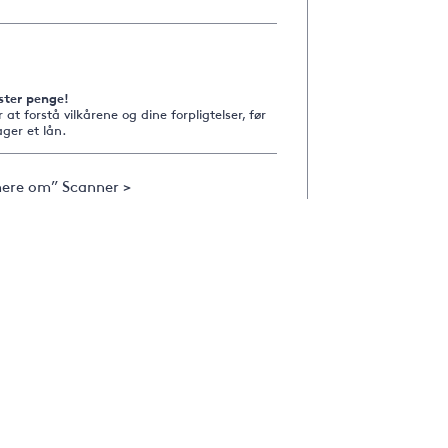
ster penge!
r at forstå vilkårene og dine forpligtelser, før
ger et lån.
ere om” Scanner >