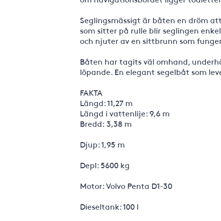
Seglingsmässigt är båten en dröm att 
som sitter på rulle blir seglingen enk
och njuter av en sittbrunn som funge
Båten har tagits väl omhand, underhå
löpande. En elegant segelbåt som leve
FAKTA
Längd: 11,27 m
Längd i vattenlije: 9,6 m
Bredd: 3,38 m
Djup: 1,95 m
Depl: 5600 kg
Motor: Volvo Penta D1-30
Dieseltank: 100 l