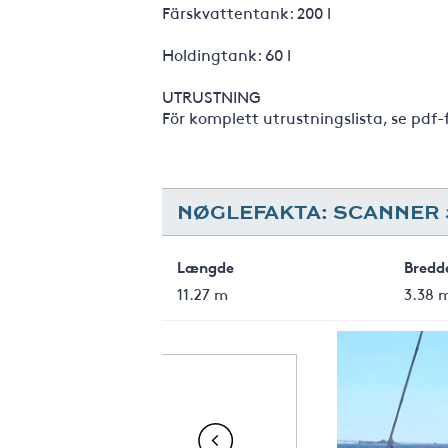
Färskvattentank: 200 l
Holdingtank: 60 l
UTRUSTNING
För komplett utrustningslista, se pdf-
NØGLEFAKTA: SCANNER 
Længde
Bredd
11.27 m
3.38 