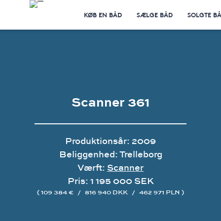
KØB EN BÅD
SÆLGE BÅD
SOLGTE B
Scanner 361
Produktionsår: 2009
Beliggenhed: Trelleborg
Værft:
Scanner
Pris: 1 195 000 SEK
( 109 384 €
/
816 940 DKK
/
462 971 PLN )