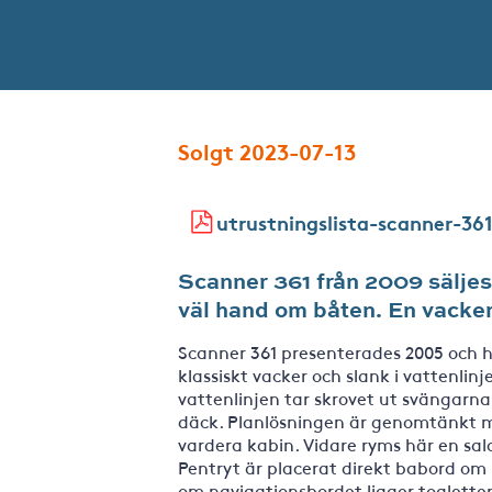
Solgt 2023-07-13
utrustningslista-scanner-36
Scanner 361 från 2009 säljes
väl hand om båten. En vacker
Scanner 361 presenterades 2005 och ha
klassiskt vacker och slank i vattenlin
vattenlinjen tar skrovet ut svängarna
däck. Planlösningen är genomtänkt me
vardera kabin. Vidare ryms här en sa
Pentryt är placerat direkt babord o
om navigationsbordet ligger toaletten