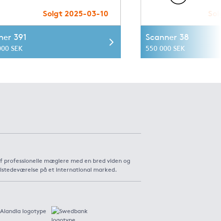
Solgt 2025-03-10
Sol
ner 391
Scanner 38
000 SEK
550 000 SEK
af professionelle mæglere med en bred viden og
ilstedeværelse på et international marked.