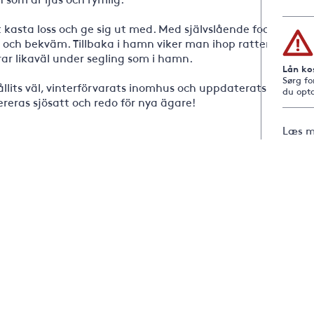
kasta loss och ge sig ut med. Med självslående fock
el och bekväm. Tillbaka i hamn viker man ihop ratten
rar likaväl under segling som i hamn.
Lån ko
Sørg fo
llits väl, vinterförvarats inomhus och uppdaterats
du opta
reras sjösatt och redo för nya ägare!
Læs m