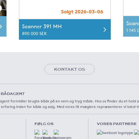
Solgt 2026-03-06
Scan
Scanner 391 MH
1 145 
890 000 SEK
KONTAKT OS
 BÅDAGENT
gent formidler brugte både på en nem og tryg måde. Hos os finder du et hold 
 erfaring inden for både og salg. Med vores 18 mæglere repræsenterer vi lokal t
FØLG OS
VORES PARTNERE