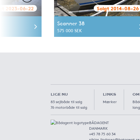
gt 2023-06-22
Solgt 2014-08-26
Scanner 38
575 000 SEK
LIGE NU
LINKS
OM
83 sejlbåde til salg
Mærker
Båda
76 motorbåde til salg
lang
BÅDAGENT
DANMARK
+45 78 75 60 34
niklas.lindgren@batagent.se