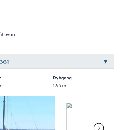
fil ovan.
361
e
Dybgang
m
1.95 m