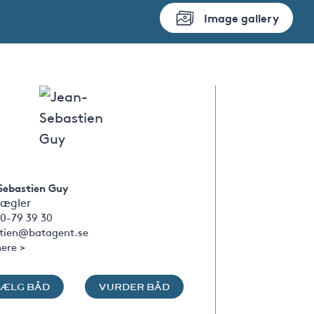
Image gallery
Sebastien Guy
ægler
0-79 39 30
stien@batagent.se
ere >
SÆLG BÅD
VURDER BÅD