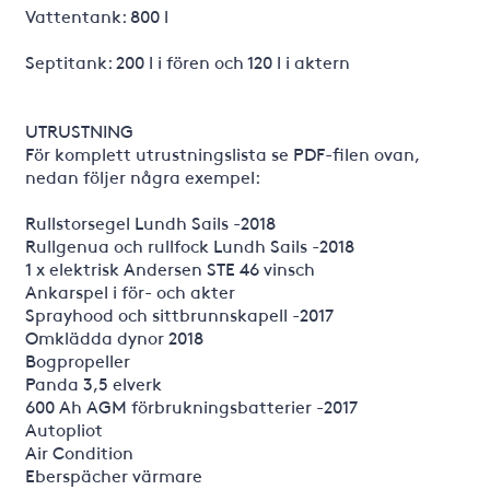
Vattentank: 800 l
Septitank: 200 l i fören och 120 l i aktern
UTRUSTNING
För komplett utrustningslista se PDF-filen ovan,
nedan följer några exempel:
Rullstorsegel Lundh Sails -2018
Rullgenua och rullfock Lundh Sails -2018
1 x elektrisk Andersen STE 46 vinsch
Ankarspel i för- och akter
Sprayhood och sittbrunnskapell -2017
Omklädda dynor 2018
Bogpropeller
Panda 3,5 elverk
600 Ah AGM förbrukningsbatterier -2017
Autopliot
Air Condition
Eberspächer värmare