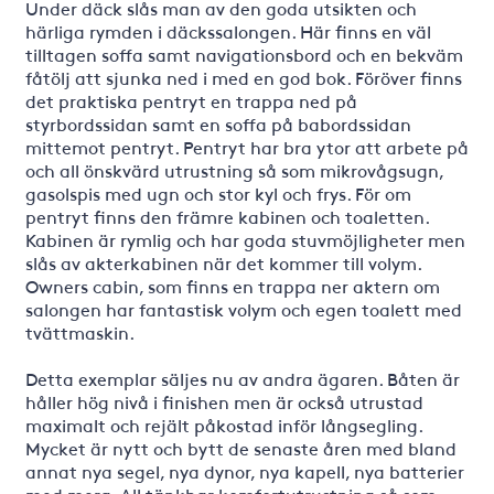
Under däck slås man av den goda utsikten och
härliga rymden i däckssalongen. Här finns en väl
tilltagen soffa samt navigationsbord och en bekväm
fåtölj att sjunka ned i med en god bok. Föröver finns
det praktiska pentryt en trappa ned på
styrbordssidan samt en soffa på babordssidan
mittemot pentryt. Pentryt har bra ytor att arbete på
och all önskvärd utrustning så som mikrovågsugn,
gasolspis med ugn och stor kyl och frys. För om
pentryt finns den främre kabinen och toaletten.
Kabinen är rymlig och har goda stuvmöjligheter men
slås av akterkabinen när det kommer till volym.
Owners cabin, som finns en trappa ner aktern om
salongen har fantastisk volym och egen toalett med
tvättmaskin.
Detta exemplar säljes nu av andra ägaren. Båten är
håller hög nivå i finishen men är också utrustad
maximalt och rejält påkostad inför långsegling.
Mycket är nytt och bytt de senaste åren med bland
annat nya segel, nya dynor, nya kapell, nya batterier