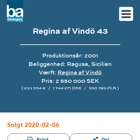
Regina af Vindö 43
Produktionsår: 2001
Beliggenhed: Ragusa, Sicilien
Værft:
Regina af Vindö
Pris: 2 550 000 SEK
( 233 554 €
/
1 744 271 DKK
/
990 789 PLN )
Image gallery
Solgt 2020-02-06
Print
Del