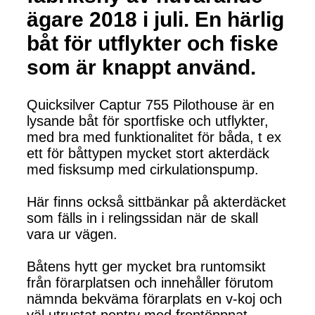
ägare 2018 i juli. En härlig
båt för utflykter och fiske
som är knappt använd.
Quicksilver Captur 755 Pilothouse är en
lysande båt för sportfiske och utflykter,
med bra med funktionalitet för båda, t ex
ett för båttypen mycket stort akterdäck
med fisksump med cirkulationspump.
Här finns också sittbänkar på akterdäcket
som fälls in i relingssidan när de skall
vara ur vägen.
Båtens hytt ger mycket bra runtomsikt
från förarplatsen och innehåller förutom
nämnda bekväma förarplats en v-koj och
väl utrustat pentry med frontöppnat