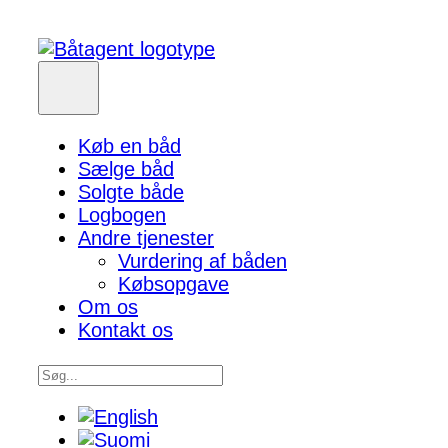
Køb en båd
Sælge båd
Solgte både
Logbogen
Andre tjenester
Vurdering af båden
Købsopgave
Om os
Kontakt os