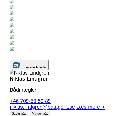
Se alle billeder
Niklas Lindgren
Bådmægler
+46 709-50 59 89
niklas.lindgren@batagent.se
Læs mere >
Sælg båd
Vurder båd