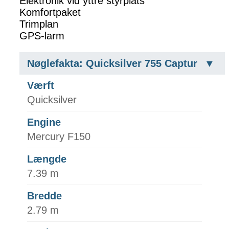
Elektronik vid yttre styrplats
Komfortpaket
Trimplan
GPS-larm
Nøglefakta: Quicksilver 755 Captur
Værft
Quicksilver
Engine
Mercury F150
Længde
7.39 m
Bredde
2.79 m