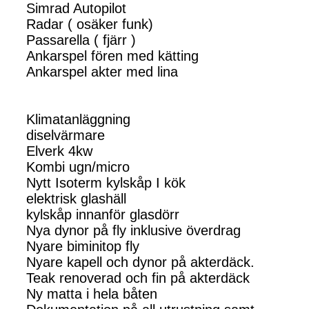
Simrad Autopilot
Radar ( osäker funk)
Passarella ( fjärr )
Ankarspel fören med kätting
Ankarspel akter med lina
Klimatanläggning
diselvärmare
Elverk 4kw
Kombi ugn/micro
Nytt Isoterm kylskåp I kök
elektrisk glashäll
kylskåp innanför glasdörr
Nya dynor på fly inklusive överdrag
Nyare biminitop fly
Nyare kapell och dynor på akterdäck.
Teak renoverad och fin på akterdäck
Ny matta i hela båten