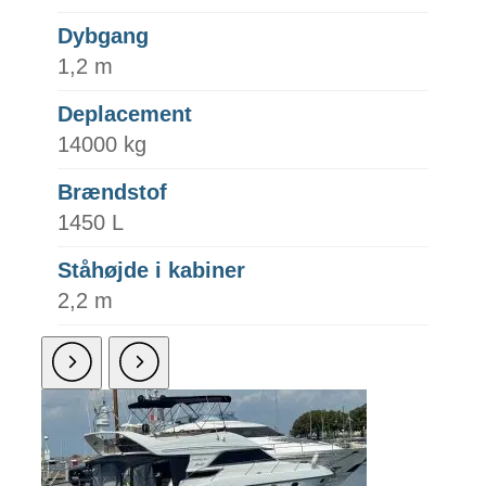
Dybgang
1,2 m
Deplacement
14000 kg
Brændstof
1450 L
Ståhøjde i kabiner
2,2 m