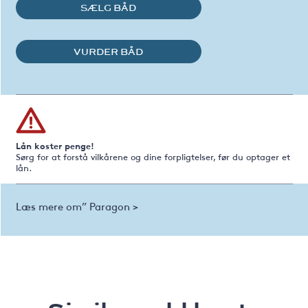
SÆLG BÅD
VURDER BÅD
Lån koster penge!
Sørg for at forstå vilkårene og dine forpligtelser, før du optager et
lån.
Læs mere om” Paragon >