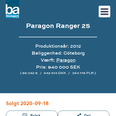
Paragon Ranger 25
Produktionsår: 2012
Beliggenhed: Göteborg
Værft:
Paragon
Pris: 940 000 SEK
( 86 042 €
/
642 614 DKK
/
364 178 PLN )
Image gallery
Solgt 2020-09-18
Print
Del