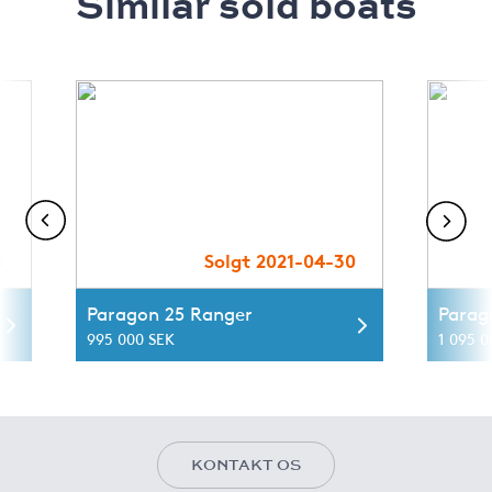
Similar sold boats
5
Solgt 2021-04-30
Paragon 25 Ranger
Parag
995 000 SEK
1 095 0
KONTAKT OS