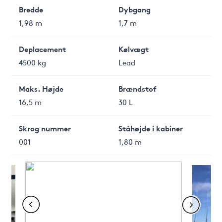
Bredde
Dybgang
1,98 m
1,7 m
Deplacement
Kølvægt
4500 kg
Lead
Maks. Højde
Brændstof
16,5 m
30 L
Skrog nummer
Ståhøjde i kabiner
001
1,80 m