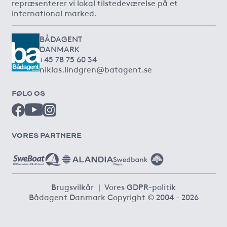
repræsenterer vi lokal tilstedeværelse på et
international marked.
BÅDAGENT
DANMARK
+45 78 75 60 34
niklas.lindgren@batagent.se
FØLG OS
VORES PARTNERE
Brugsvilkår
|
Vores GDPR-politik
Bådagent Danmark Copyright © 2004 - 2026