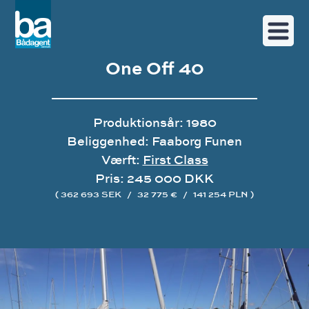
One Off 40
Produktionsår: 1980
Beliggenhed: Faaborg Funen
Værft:
First Class
Pris: 245 000 DKK
( 362 693 SEK
/
32 775 €
/
141 254 PLN )