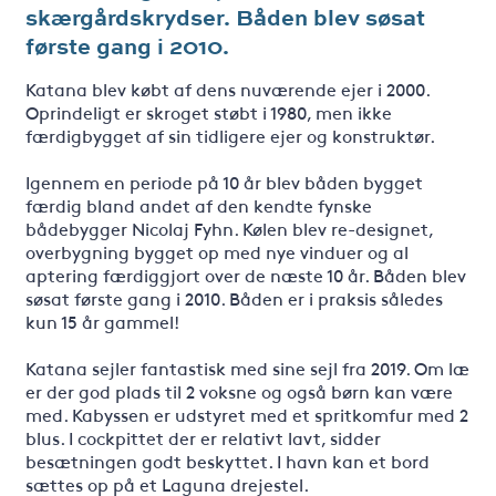
skærgårdskrydser. Båden blev søsat
første gang i 2010.
Katana blev købt af dens nuværende ejer i 2000.
Oprindeligt er skroget støbt i 1980, men ikke
færdigbygget af sin tidligere ejer og konstruktør.
Igennem en periode på 10 år blev båden bygget
færdig bland andet af den kendte fynske
bådebygger Nicolaj Fyhn. Kølen blev re-designet,
overbygning bygget op med nye vinduer og al
aptering færdiggjort over de næste 10 år. Båden blev
søsat første gang i 2010. Båden er i praksis således
kun 15 år gammel!
Katana sejler fantastisk med sine sejl fra 2019. Om læ
er der god plads til 2 voksne og også børn kan være
med. Kabyssen er udstyret med et spritkomfur med 2
blus. I cockpittet der er relativt lavt, sidder
besætningen godt beskyttet. I havn kan et bord
sættes op på et Laguna drejestel.