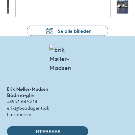
Se alle billeder
Erik Møller-Madsen
Bådmægler
+45 21 64 52 14
erik@baadagent.dk
Læs mere >
INTERESSE