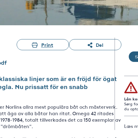
Print
Del
pdf
assiska linjer som är en fröjd för ögat
egla. Nu prissatt för en snabb
Lån ko
Sørg fo
r Norlins allra mest populära båt och mästerverk.
du opta
 att äga av alla båtar han ritat. Omega 42 ritades
 1978-1984, totalt tillverkades det ca 150 exemplar av
 "drömbåten".
Læs m