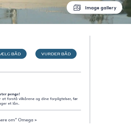
Image gallery
SÆLG BÅD
VURDER BÅD
ster penge!
r at forstå vilkårene og dine forpligtelser, før
ger et lån.
ere om” Omega >