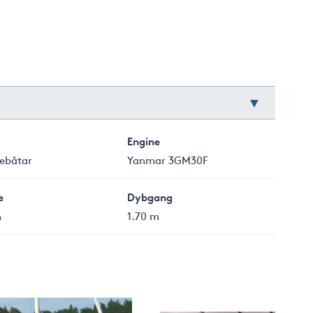
Engine
jebåtar
Yanmar 3GM30F
e
Dybgang
m
1.70 m