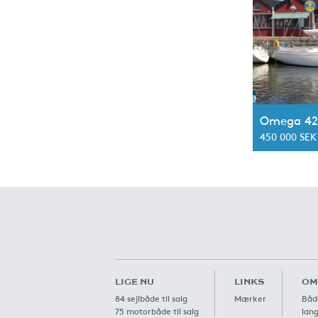
Omega 42
450 000 SEK
LIGE NU
LINKS
OM
84 sejlbåde til salg
Mærker
Båd
75 motorbåde til salg
lang