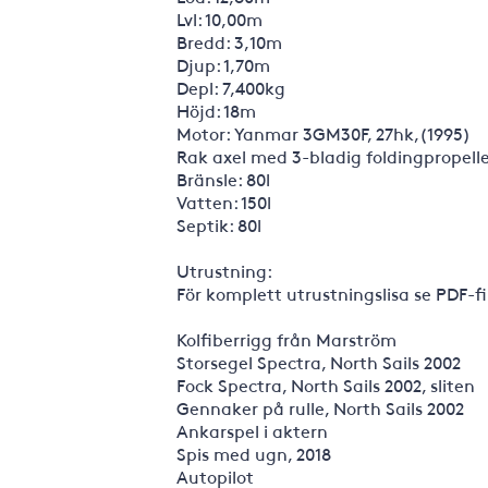
Lvl: 10,00m
Bredd: 3,10m
Djup: 1,70m
Depl: 7,400kg
Höjd: 18m
Motor: Yanmar 3GM30F, 27hk,(1995)
Rak axel med 3-bladig foldingpropell
Bränsle: 80l
Vatten: 150l
Septik: 80l
Utrustning:
För komplett utrustningslisa se PDF-fi
Kolfiberrigg från Marström
Storsegel Spectra, North Sails 2002
Fock Spectra, North Sails 2002, sliten
Gennaker på rulle, North Sails 2002
Ankarspel i aktern
Spis med ugn, 2018
Autopilot