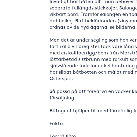
Invädigt har båten allt man behöver 
separata fullängds stickkojer. Salon
vikbart bord. Framför salongen en to
dubbelkoj. Ruffbeklädnaden (vinylma
ordnas av de nya ägarna, se bilderna
Men det är under segling som hon verkl
fart i alla vindregister tack vare lån
med en kolfiberrigg/bom från Marstr
lättarbetad sittbrunn med rorkult so
självslående fock för enkel hantering
har slipat båtbotten och målat med n
Östersjön.
Så passa på att förvärva en vacker kla
försäljning.
Båtagent hjälper till med förmånlig f
Fakta:
Löa: 12,80m