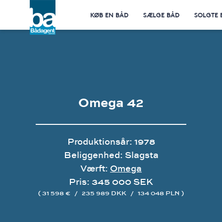
KØB EN BÅD
SÆLGE BÅD
SOLGTE 
Omega 42
Produktionsår: 1978
Beliggenhed: Slagsta
Værft:
Omega
Pris: 345 000 SEK
( 31 598 €
/
235 989 DKK
/
134 048 PLN )