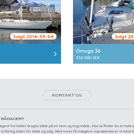
Solgt 2014-09-04
Solgt 2
Omega 36
350 000 SEK
KONTAKT OS
 BÅDAGENT
agent formidler brugte både på en nem og tryg måde. Hos os finder du et hold 
 erfaring inden for både og salg. Med vores 18 mæglere repræsenterer vi lokal t