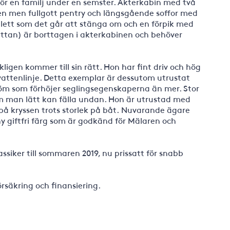
för en familj under en semster. Akterkabin med två
gen men fullgott pentry och längsgående soffor med
alett som det går att stänga om och en förpik med
ttan) är borttagen i akterkabinen och behöver
.
igen kommer till sin rätt. Hon har fint driv och hög
g vattenlinje. Detta exemplar är dessutom utrustat
öm som förhöjer seglingsegenskaperna än mer. Stor
m man lätt kan fälla undan. Hon är utrustad med
 på kryssen trots storlek på båt. Nuvarande ägare
y giftfri färg som är godkänd för Mälaren och
ssiker till sommaren 2019, nu prissatt för snabb
örsäkring och finansiering.