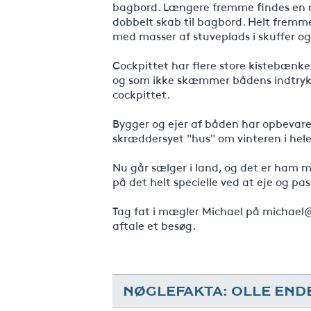
bagbord. Længere fremme findes en me
dobbelt skab til bagbord. Helt fremm
med masser af stuveplads i skuffer og
Cockpittet har flere store kistebænke
og som ikke skæmmer bådens indtryk.
cockpittet.
Bygger og ejer af båden har opbevaret
skræddersyet "hus" om vinteren i hele
Nu går sælger i land, og det er ham m
på det helt specielle ved at eje og p
Tag fat i mægler Michael på michael@b
aftale et besøg.
NØGLEFAKTA: OLLE END