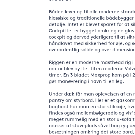
Båden lever op til alle moderne stand
klassiske og traditionelle bådebygger 
detalje. Intet er blevet sparet for at 
Cockpittet er bygget omkring en glasfi
cockpit og derved yderligere til at sik
håndlavet med sikkerhed for øje, og sæ
overordentlig solide og over dimensio
Riggen er en moderne masthead rig i 
motor blev byttet til en moderne Volv
timer. En 3 bladet Maxprop kom på i 2
gør manøvrering i havn til en leg.
Under dæk får man oplevelsen af en 
pantry om styrbord. Her er et gaskom
bagbord har man en stor stikkøje, hvo
findes også mellembølgeradio og vhf s
meget rummelig med en stor u-sofa t
masser af stuveplads såvel bag ryglæn
besætningen omkring det store bord, s