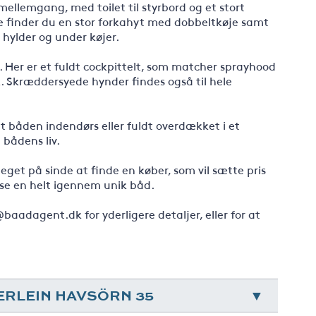
llemgang, med toilet til styrbord og et stort
e finder du en stor forkahyt med dobbeltkøje samt
 hylder og under køjer.
. Her er et fuldt cockpittelt, som matcher sprayhood
 Skræddersyede hynder findes også til hele
 båden indendørs eller fuldt overdækket i et
 bådens liv.
eget på sinde at finde en køber, som vil sætte pris
asse en helt igennem unik båd.
aadagent.dk for yderligere detaljer, eller for at
ERLEIN HAVSÖRN 35