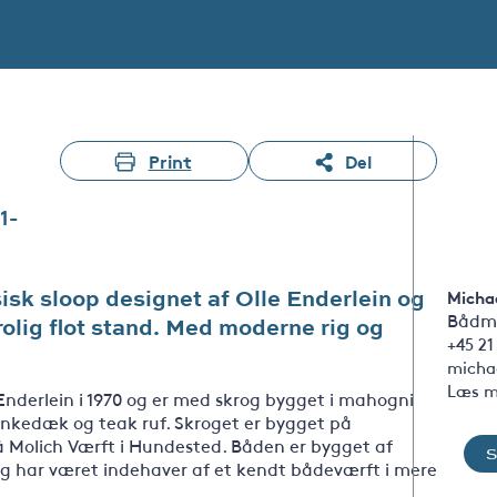
Print
Del
1-
sk sloop designet af Olle Enderlein og
Michae
Bådm
rolig flot stand. Med moderne rig og
+45 21
micha
Læs m
Enderlein i 1970 og er med skrog bygget i mahogni
kedæk og teak ruf. Skroget er bygget på
 Molich Værft i Hundested. Båden er bygget af
g har været indehaver af et kendt bådeværft i mere