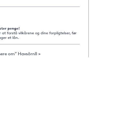
ster penge!
r at forstå vilkårene og dine forpligtelser, før
ger et lån.
ere om” HavsörnII >