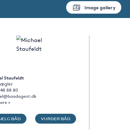
Image gallery
l Staufeldt
ægler
 48 88 80
el@baadagent.dk
ere >
SÆLG BÅD
VURDER BÅD