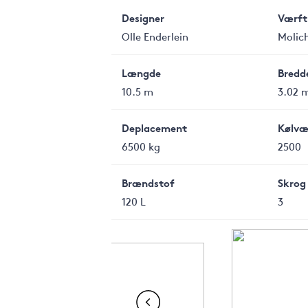
Designer
Værft
Olle Enderlein
Molic
Længde
Bredd
10.5 m
3.02 
Deplacement
Kølvæ
6500 kg
2500
Brændstof
Skrog
120 L
3