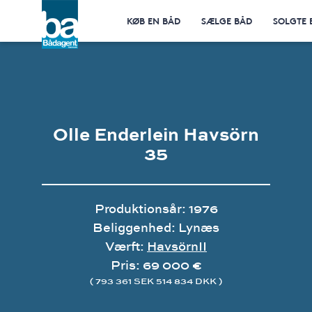
KØB EN BÅD
SÆLGE BÅD
SOLGTE 
Olle Enderlein Havsörn
35
Produktionsår: 1976
Beliggenhed: Lynæs
Værft:
HavsörnII
Pris: 69 000 €
( 793 361 SEK 514 834 DKK )