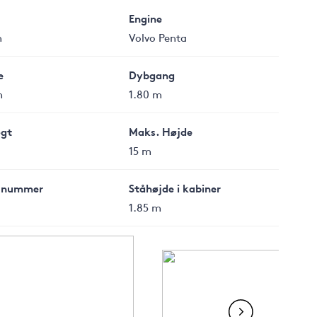
Engine
h
Volvo Penta
e
Dybgang
m
1.80 m
gt
Maks. Højde
15 m
 nummer
Ståhøjde i kabiner
1.85 m