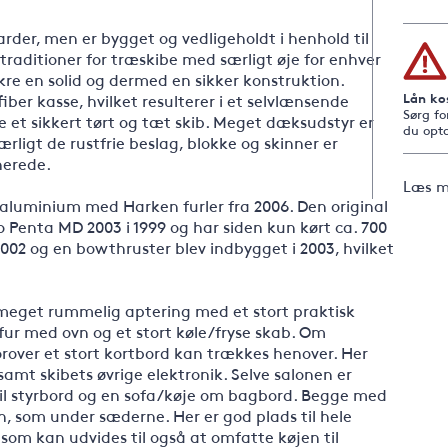
arder, men er bygget og vedligeholdt i henhold til
traditioner for træskibe med særligt øje for enhver
sikre en solid og dermed en sikker konstruktion.
Lån ko
ber kasse, hvilket resulterer i et selvlænsende
Sørg fo
re et sikkert tørt og tæt skib. Meget dæksudstyr er
du opta
rligt de rustfrie beslag, blokke og skinner er
nerede.
Læs m
aluminium med Harken furler fra 2006. Den original
o Penta MD 2003 i 1999 og har siden kun kørt ca. 700
002 og en bowthruster blev indbygget i 2003, hvilket
meget rummelig aptering med et stort praktisk
fur med ovn og et stort køle/fryse skab. Om
rover et stort kortbord kan trækkes henover. Her
amt skibets øvrige elektronik. Selve salonen er
il styrbord og en sofa/køje om bagbord. Begge med
, som under sæderne. Her er god plads til hele
om kan udvides til også at omfatte køjen til