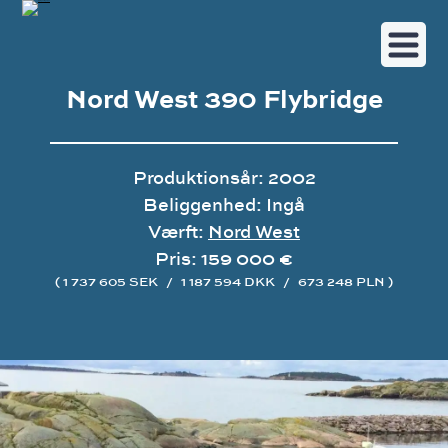
Nord West 390 Flybridge
Produktionsår: 2002
Beliggenhed: Ingå
Værft:
Nord West
Pris: 159 000 €
( 1 737 605 SEK
/
1 187 594 DKK
/
673 248 PLN )