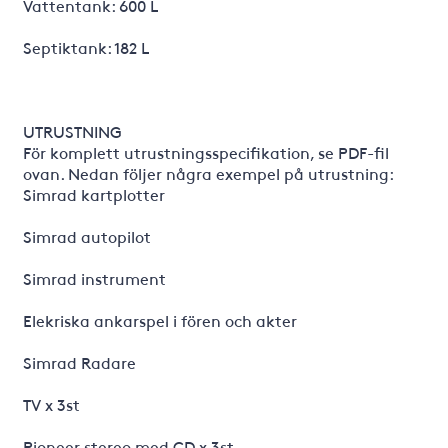
Vattentank: 600 L
Septiktank: 182 L
UTRUSTNING
För komplett utrustningsspecifikation, se PDF-fil
ovan. Nedan följer några exempel på utrustning:
Simrad kartplotter
Simrad autopilot
Simrad instrument
Elekriska ankarspel i fören och akter
Simrad Radare
TV x 3st
Pioneer stereo med CD x 3st