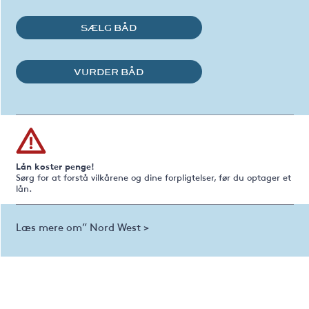
SÆLG BÅD
VURDER BÅD
Lån koster penge!
Sørg for at forstå vilkårene og dine forpligtelser, før du optager et
lån.
Læs mere om” Nord West >