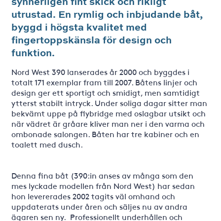
synnerligen fint skick och rikligt
utrustad. En rymlig och inbjudande båt,
byggd i högsta kvalitet med
fingertoppskänsla för design och
funktion.
Nord West 390 lanserades år 2000 och byggdes i
totalt 171 exemplar fram till 2007. Båtens linjer och
design ger ett sportigt och smidigt, men samtidigt
ytterst stabilt intryck. Under soliga dagar sitter man
bekvämt uppe på flybridge med oslagbar utsikt och
när vädret är gråare kliver man ner i den varma och
ombonade salongen. Båten har tre kabiner och en
toalett med dusch.
Denna fina båt (390:in anses av många som den
mes lyckade modellen från Nord West) har sedan
hon levererades 2002 tagits väl omhand och
uppdaterats under åren och säljes nu av andra
ägaren sen ny. Professionellt underhållen och