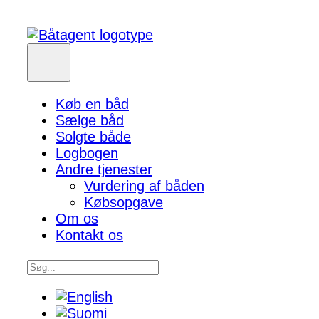
Køb en båd
Sælge båd
Solgte både
Logbogen
Andre tjenester
Vurdering af båden
Købsopgave
Om os
Kontakt os