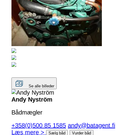
Se alle billeder
Andy Nyström
Bådmægler
+358(0)500 85 1585
andy@batagent.fi
Læs mere >
Sælg båd
Vurder båd