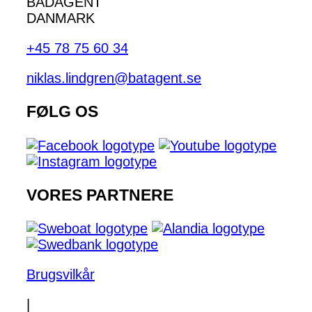
BÅDAGENT
DANMARK
+45 78 75 60 34
niklas.lindgren@batagent.se
FØLG OS
VORES PARTNERE
Brugsvilkår
|