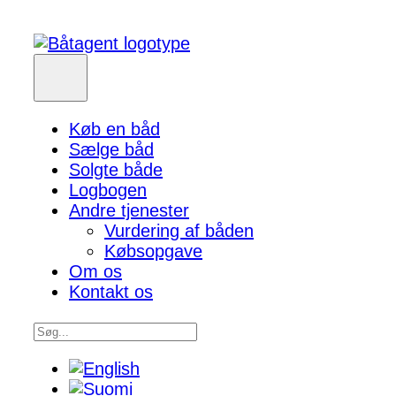
Køb en båd
Sælge båd
Solgte både
Logbogen
Andre tjenester
Vurdering af båden
Købsopgave
Om os
Kontakt os