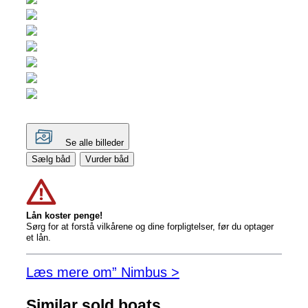
Se alle billeder
Sælg båd
Vurder båd
Lån koster penge!
Sørg for at forstå vilkårene og dine forpligtelser, før du optager
et lån.
Læs mere om” Nimbus >
Similar sold boats