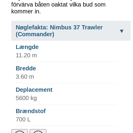
förvärva båten oaktat vilka bud som
kommer in.
Nøglefakta: Nimbus 37 Trawler
(Commander)
Længde
11.20 m
Bredde
3.60 m
Deplacement
5600 kg
Brændstof
700 L