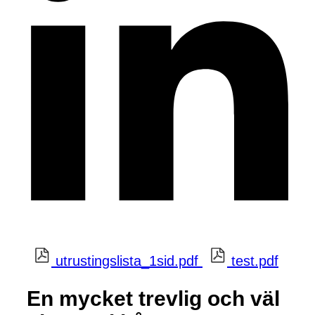
utrustingslista_1sid.pdf
test.pdf
En mycket trevlig och väl