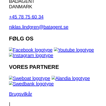
BÅDAGENT
DANMARK
+45 78 75 60 34
niklas.lindgren@batagent.se
FØLG OS
VORES PARTNERE
Brugsvilkår
|