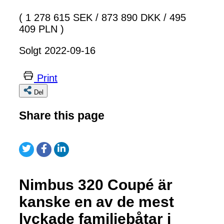
( 1 278 615 SEK
/
873 890 DKK
/
495
409 PLN )
Solgt 2022-09-16
Print
Del
Share this page
Nimbus 320 Coupé är
kanske en av de mest
lyckade familjebåtar i