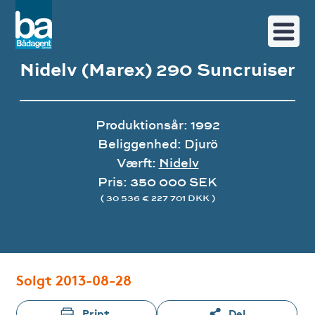
Nidelv (Marex) 290 Suncruiser
Produktionsår: 1992
Beliggenhed: Djurö
Værft:
Nidelv
Pris: 350 000 SEK
( 30 536 € 227 701 DKK )
Image gallery
Solgt 2013-08-28
Print
Del