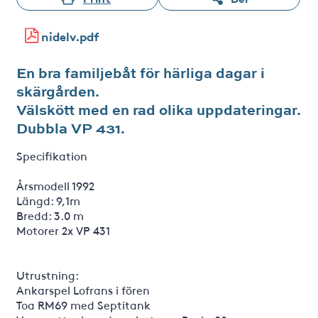
nidelv.pdf
En bra familjebåt för härliga dagar i
skärgården.
Välskött med en rad olika uppdateringar.
Dubbla VP 431.
Specifikation
Årsmodell 1992
Längd: 9,1m
Bredd: 3.0 m
Motorer 2x VP 431
Utrustning:
Ankarspel Lofrans i fören
Toa RM69 med Septitank