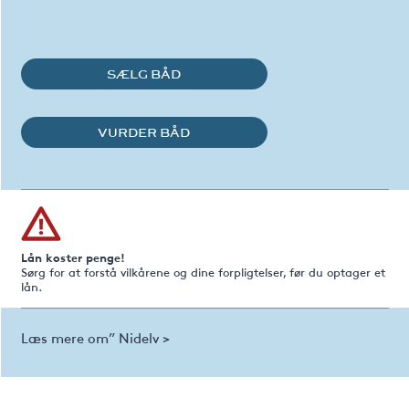
SÆLG BÅD
VURDER BÅD
Lån koster penge!
Sørg for at forstå vilkårene og dine forpligtelser, før du optager et
lån.
Læs mere om” Nidelv >