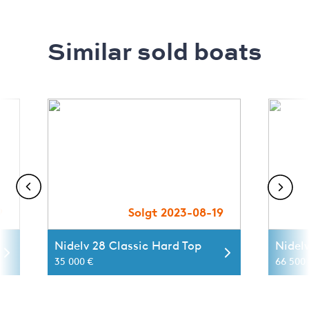
Similar sold boats
9
Solgt 2023-08-19
Nidelv 28 Classic Hard Top
Nidelv
35 000 €
66 500 