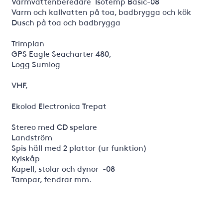
Varmvattenberedare Isotemp Basic-08
Varm och kallvatten på toa, badbrygga och kök
Dusch på toa och badbrygga
Trimplan
GPS Eagle Seacharter 480,
Logg Sumlog
VHF,
Ekolod Electronica Trepat
Stereo med CD spelare
Landström
Spis häll med 2 plattor (ur funktion)
Kylskåp
Kapell, stolar och dynor -08
Tampar, fendrar mm.