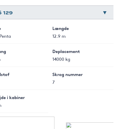
 129
e
Længde
 Penta
12.9 m
ang
Deplacement
m
14000 kg
stof
Skrog nummer
7
de i kabiner
m