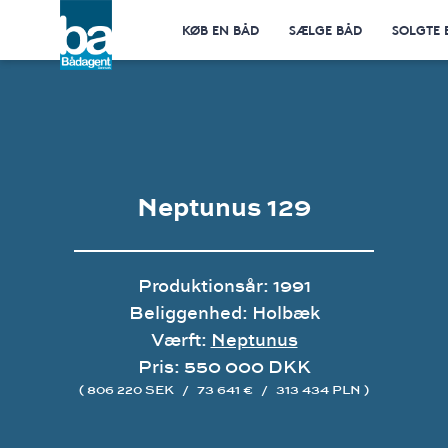
KØB EN BÅD
SÆLGE BÅD
SOLGTE 
Neptunus 129
Produktionsår: 1991
Beliggenhed: Holbæk
Værft:
Neptunus
Pris: 550 000 DKK
( 806 220 SEK
/
73 641 €
/
313 434 PLN )