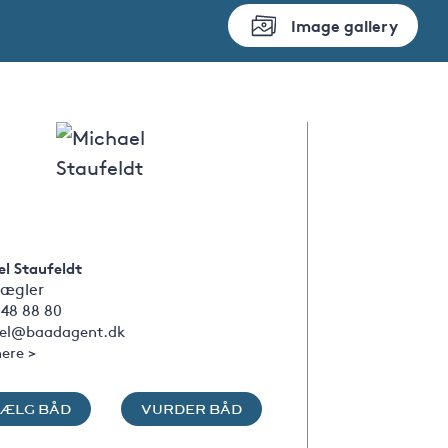
Image gallery
l Staufeldt
ægler
 48 88 80
el@baadagent.dk
ere >
SÆLG BÅD
VURDER BÅD