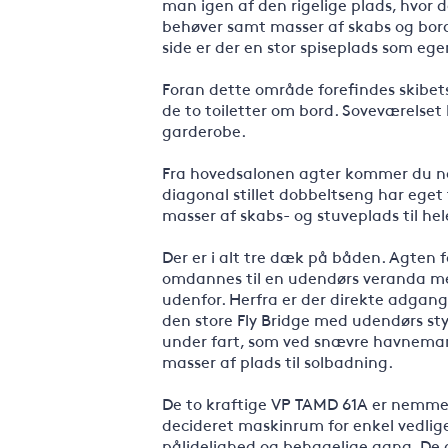
man igen af den rigelige plads, hvor d
behøver samt masser af skabs og bordp
side er der en stor spiseplads som ege
Foran dette område forefindes skibet
de to toiletter om bord. Soveværelset 
garderobe.
Fra hovedsalonen agter kommer du ne
diagonal stillet dobbeltseng har eget
masser af skabs- og stuveplads til 
Der er i alt tre dæk på båden. Agten 
omdannes til en udendørs veranda med 
udenfor. Herfra er der direkte adgang
den store Fly Bridge med udendørs styr
under fart, som ved snævre havnema
masser af plads til solbadning.
De to kraftige VP TAMD 61A er nemme a
decideret maskinrum for enkel vedlige
pålidelighed og behagelige gang. De 