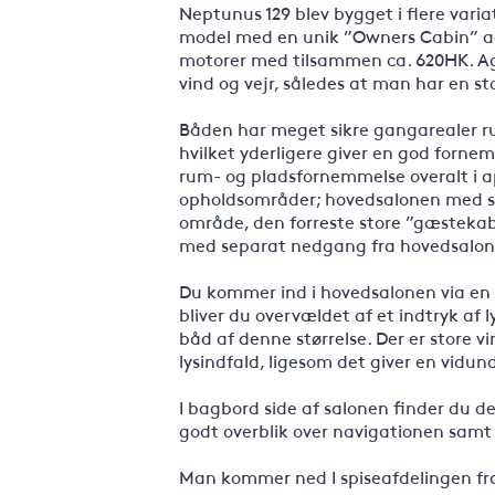
Neptunus 129 blev bygget i flere vari
model med en unik ”Owners Cabin” ag
motorer med tilsammen ca. 620HK. Agt
vind og vejr, således at man har en s
Båden har meget sikre gangarealer 
hvilket yderligere giver en god forne
rum- og pladsfornemmelse overalt i apt
opholdsområder; hovedsalonen med sep
område, den forreste store ”gæstekab
med separat nedgang fra hovedsalon
Du kommer ind i hovedsalonen via en 
bliver du overvældet af et indtryk af
båd af denne størrelse. Der er store v
lysindfald, ligesom det giver en vidund
I bagbord side af salonen finder du d
godt overblik over navigationen samt
Man kommer ned I spiseafdelingen fra