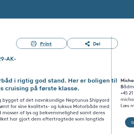
Print
Del
29-AK-
d i rigtig god stand. Her er boligen til
Michae
Bådm
 cruising på første klasse.
+45 21
micha
 og bygget af det navnkundige Neptunus Shipyard
Læs m
berømt for sine kvalitets- og luksus Motorbåde med
 masser af lys og bekvemmelighed samt deres
lket har gjort dem eftertragtede som langtids