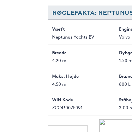
NØGLEFAKTA: NEPTUNUS
Værft
Engin
Neptunus Yachts BV
Volvo
Bredde
Dybg
4.20 m
1.20 
Maks. Højde
Brænd
4.50 m
800 L
WIN Kode
Ståhøj
ZCC43007F091
2.00 