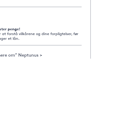
ster penge!
r at forstå vilkårene og dine forpligtelser, før
ger et lån.
ere om” Neptunus >