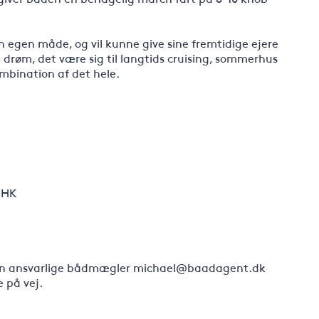
n egen måde, og vil kunne give sine fremtidige ejere
n drøm, det være sig til langtids cruising, sommerhus
ombination af det hele.
 HK
 den ansvarlige bådmægler michael@baadagent.dk
e på vej.