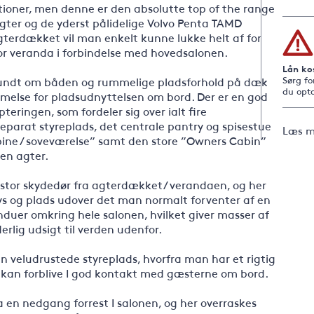
ationer, men denne er den absolutte top of the range
ter og de yderst pålidelige Volvo Penta TAMD
erdækket vil man enkelt kunne lukke helt af for
tor veranda i forbindelse med hovedsalonen.
Lån ko
rundt om båden og rummelige pladsforhold på dæk,
Sørg fo
du opta
mmelse for pladsudnyttelsen om bord. Der er en god
eringen, som fordeler sig over ialt fire
arat styreplads, det centrale pantry og spisestue
Læs m
ine / soveværelse” samt den store ”Owners Cabin”
en agter.
stor skydedør fra agterdækket/ verandaen, og her
 lys og plads udover det man normalt forventer af en
induer omkring hele salonen, hvilket giver masser af
erlig udsigt til verden udenfor.
en veludrustede styreplads, hvorfra man har et rigtig
 kan forblive I god kontakt med gæsterne om bord.
 en nedgang forrest I salonen, og her overraskes