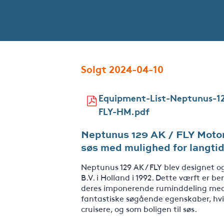
Solgt 2024-04-10
Equipment-List-Neptunus-1
FLY-HM.pdf
Neptunus 129 AK / FLY Motorbå
søs med mulighed for langtids
Neptunus 129 AK / FLY blev designet
B.V. i Holland i 1992. Dette værft er 
deres imponerende ruminddeling med
fantastiske søgående egenskaber, hvi
cruisere, og som boligen til søs.