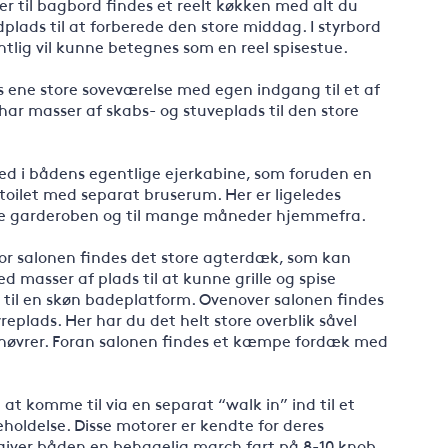
er til bagbord findes et reelt køkken med alt du
lads til at forberede den store middag. I styrbord
ntlig vil kunne betegnes som en reel spisestue.
s ene store soveværelse med egen indgang til et af
har masser af skabs- og stuveplads til den store
d i bådens egentlige ejerkabine, som foruden en
 toilet med separat bruserum. Her er ligeledes
hele garderoben og til mange måneder hjemmefra.
for salonen findes det store agterdæk, som kan
masser af plads til at kunne grille og spise
 til en skøn badeplatform. Ovenover salonen findes
eplads. Her har du det helt store overblik såvel
nøvrer. Foran salonen findes et kæmpe fordæk med
t komme til via en separat “walk in” ind til et
holdelse. Disse motorer er kendte for deres
giver båden en behagelig march fart på 8-10 knob