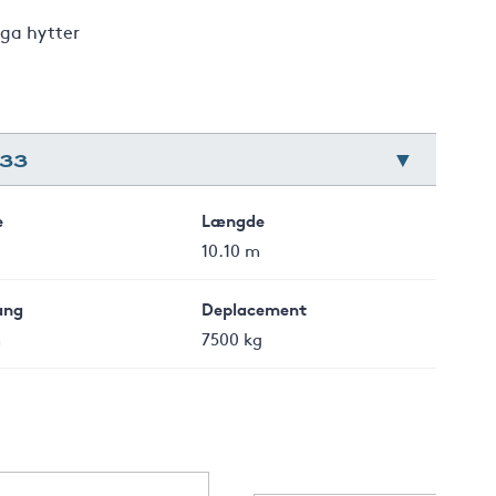
ga hytter
33
e
Længde
10.10 m
ang
Deplacement
m
7500 kg