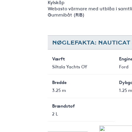
Kylskåp
Webasto värmare med utblåa i samtli
Gummibåt (RIB)
NØGLEFAKTA: NAUTICAT 
Værft
Engin
Siltala Yachts OY
Ford
Bredde
Dybg
3.25 m
1.25 
Brændstof
2 L