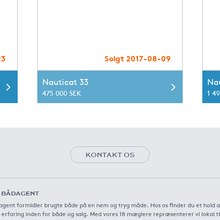
23
Solgt 2017-08-09
Nauticat 33
Nau
475 000 SEK
1 4
KONTAKT OS
 BÅDAGENT
gent formidler brugte både på en nem og tryg måde. Hos os finder du et hold 
 erfaring inden for både og salg. Med vores 18 mæglere repræsenterer vi lokal t