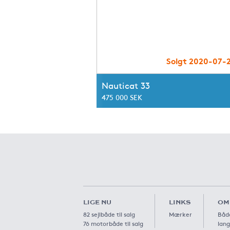
Solgt 2020-07-
Nauticat 33
475 000 SEK
LIGE NU
LINKS
OM
82 sejlbåde til salg
Mærker
Båda
76 motorbåde til salg
lang