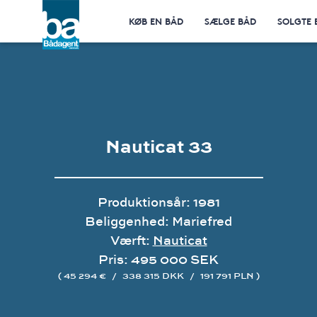
KØB EN BÅD
SÆLGE BÅD
SOLGTE 
Nauticat 33
Produktionsår: 1981
Beliggenhed: Mariefred
Værft:
Nauticat
Pris: 495 000 SEK
( 45 294 €
/
338 315 DKK
/
191 791 PLN )