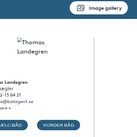
Image gallery
s Landegren
ægler
2-13 84 21
s@batagent.se
ere >
SÆLG BÅD
VURDER BÅD