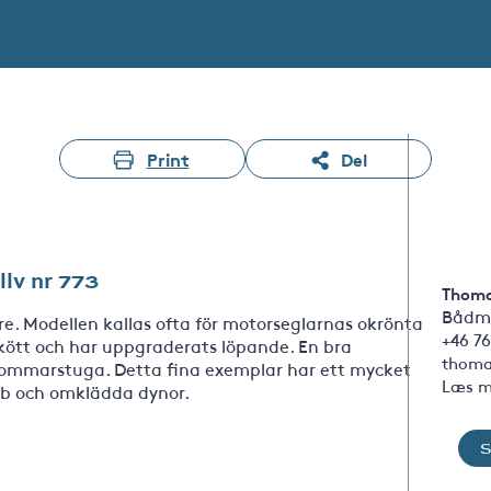
Print
Del
llv nr 773
Thoma
Bådm
re. Modellen kallas ofta för motorseglarnas okrönta
+46 76
skött och har uppgraderats löpande. En bra
thoma
ommarstuga. Detta fina exemplar har ett mycket
Læs m
ob och omklädda dynor.