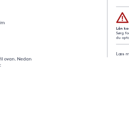
tim
Lån ko
Sørg fo
du opta
Læs m
fil ovan. Nedan
: