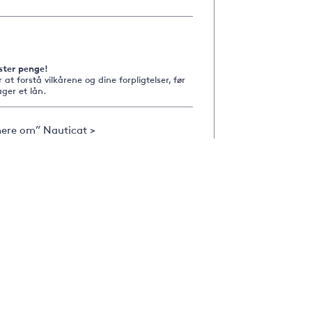
ster penge!
r at forstå vilkårene og dine forpligtelser, før
ger et lån.
ere om” Nauticat >