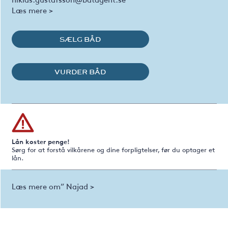
Læs mere >
SÆLG BÅD
VURDER BÅD
Lån koster penge!
Sørg for at forstå vilkårene og dine forpligtelser, før du optager et
lån.
Læs mere om” Najad >