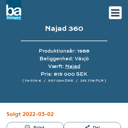
Najad 360
Produktionsår: 1988
Beliggenhed: Växjö
Værft:
Najad
Pris: 815 000 SEK
( 74 576 €
/
557 024 DKK
/
315 778 PLN )
Image gallery
Solgt 2022-03-02
Print
Del