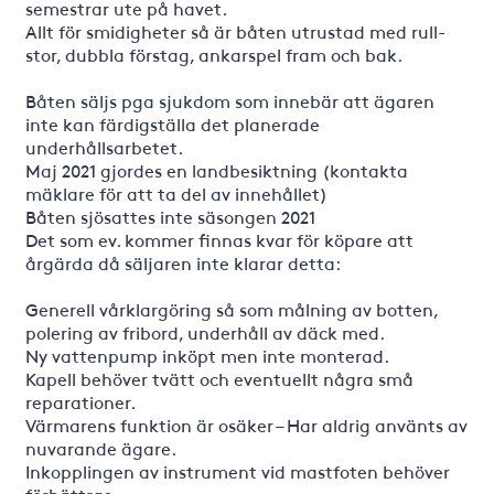
semestrar ute på havet.
Allt för smidigheter så är båten utrustad med rull-
stor, dubbla förstag, ankarspel fram och bak.
Båten säljs pga sjukdom som innebär att ägaren
inte kan färdigställa det planerade
underhållsarbetet.
Maj 2021 gjordes en landbesiktning (kontakta
mäklare för att ta del av innehållet)
Båten sjösattes inte säsongen 2021
Det som ev. kommer finnas kvar för köpare att
årgärda då säljaren inte klarar detta:
Generell vårklargöring så som målning av botten,
polering av fribord, underhåll av däck med.
Ny vattenpump inköpt men inte monterad.
Kapell behöver tvätt och eventuellt några små
reparationer.
Värmarens funktion är osäker – Har aldrig använts av
nuvarande ägare.
Inkopplingen av instrument vid mastfoten behöver