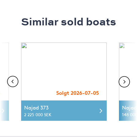
Similar sold boats
4
Solgt 2026-07-05
Najad 373
Najad
2 225 000 SEK
148 000