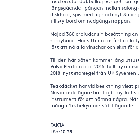
med en stor dubbelkoj och gott om ga
längsgående i gången mellan salong 
diskhoar, spis med ugn och kyl. Salo
till styrbord om nedgångstrappan.
Najad 360 erbjuder sin besättning en
sprayhood. Här sitter man fint i alla
lätt att nå alla vinschar och skot för
Till den här båten kommer lång utrust
Volvo Penta motor 2016, helt ny upps
2018, nytt storsegel från UK Syversen
Teakdäcket har vid besiktning visat p
Nuvarande ägare har tagit mycket s
instrument för att nämna några. Nä
många års bekymmersfritt ägande.
FAKTA
Löa: 10,75