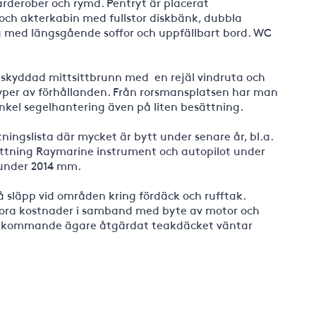
rderober och rymd. Pentryt är placerat
och akterkabin med fullstor diskbänk, dubbla
ng med längsgående soffor och uppfällbart bord. WC
 skyddad mittsittbrunn med en rejäl vindruta och
 typer av förhållanden. Från rorsmansplatsen har man
 enkel segelhantering även på liten besättning.
ningslista där mycket är bytt under senare år, bl.a.
ättning Raymarine instrument och autopilot under
 under 2014 mm.
å släpp vid områden kring fördäck och rufftak.
tora kostnader i samband med byte av motor och
r kommande ägare åtgärdat teakdäcket väntar