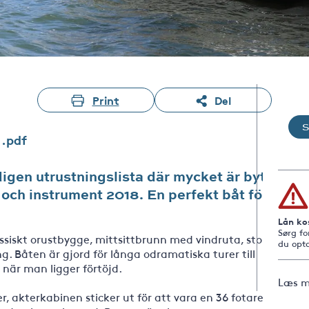
Print
Del
1.pdf
digen utrustningslista där mycket är bytt
 och instrument 2018. En perfekt båt för
.
Lån ko
Sørg fo
ssiskt orustbygge, mittsittbrunn med vindruta, stort
du opta
g. Båten är gjord för långa odramatiska turer till
när man ligger förtöjd.
Læs m
, akterkabinen sticker ut för att vara en 36 fotare