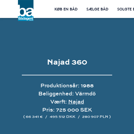
KØB EN BÅD
SÆLGE BÅD
SOLGTE 
Najad 360
Produktionsår: 1988
Beliggenhed: Värmdö
Værft:
Najad
Pris: 725 000 SEK
( 66 341 €
/
495 512 DKK
/
280 907 PLN )