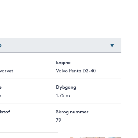
0
Engine
varvet
Volvo Penta D2-40
e
Dybgang
m
1.75 m
stof
Skrog nummer
79