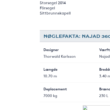
Storsegel 2014
Försegel
Sittbrunnskapell
NØGLEFAKTA: NAJAD 36
Designer
Værft
Thorwald Karlsson
Najad
Længde
Bredd
10.70 m
3.40 
Deplacement
Brænd
7000 kg
230 L