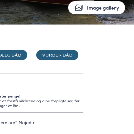
Image gallery
SÆLG BÅD
VURDER BÅD
ster penge!
r at forstå vilkårene og dine forpligtelser, før
ger et lån.
ere om” Najad >