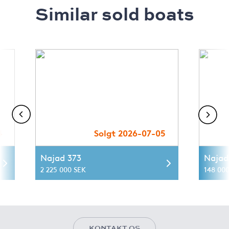
Similar sold boats
4
Solgt 2026-07-05
Najad 373
Najad
2 225 000 SEK
148 000
KONTAKT OS