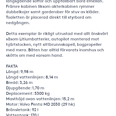
längsgående soffor och uppfällbart bord emellan.
Främre kabinen liksom akterkabinen rymmer
dubbelkojer samt garderober för stuv av kläder.
Toaletten är placerad direkt till styrbord om
nedgången.
Detta exemplar är rikligt utrustad med allt önskvärt
såsom Litiumbatterier, autopilot monterad mot
hjärtstocken, nytt sittbrunnskapell, bogpropeller
med mera. Båten har alltid förvarats inomhus och
skötts om med varsam hand.
FAKTA
Längd: 9,98 m
Längd vattenlinjen: 8,14 m
Bredd: 3,26 m
Djupgående: 1,70 m
Deplacement: 5300 kg
Masthöjd ovan vattenlinjen: 15,2 m
Motor: Volvo Penta MD 2030 (29 hk)
Bränsletank: 92 l
Vattentank: 170 l