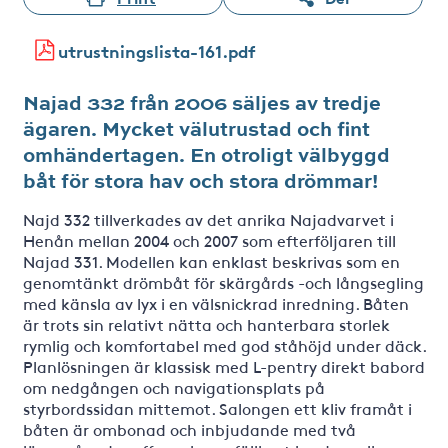
utrustningslista-161.pdf
Najad 332 från 2006 säljes av tredje
ägaren. Mycket välutrustad och fint
omhändertagen. En otroligt välbyggd
båt för stora hav och stora drömmar!
Najd 332 tillverkades av det anrika Najadvarvet i
Henån mellan 2004 och 2007 som efterföljaren till
Najad 331. Modellen kan enklast beskrivas som en
genomtänkt drömbåt för skärgårds -och långsegling
med känsla av lyx i en välsnickrad inredning. Båten
är trots sin relativt nätta och hanterbara storlek
rymlig och komfortabel med god ståhöjd under däck.
Planlösningen är klassisk med L-pentry direkt babord
om nedgången och navigationsplats på
styrbordssidan mittemot. Salongen ett kliv framåt i
båten är ombonad och inbjudande med två