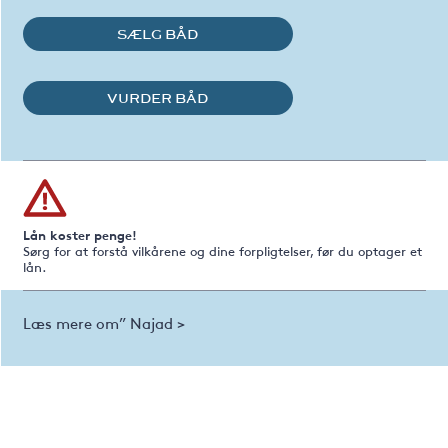
SÆLG BÅD
VURDER BÅD
Lån koster penge!
Sørg for at forstå vilkårene og dine forpligtelser, før du optager et
lån.
Læs mere om” Najad >