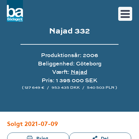
Najad 332
Produktionsår: 2006
Beliggenhed: Göteborg
Værft:
Najad
Pris: 1 395 000 SEK
( 127 649 €
/
953 435 DKK
/
540 503 PLN )
Image gallery
Solgt 2021-07-09
Print
Del