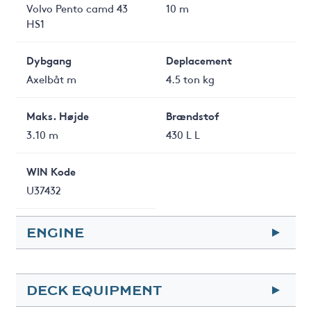
Volvo Pento camd 43
10 m
HS1
Dybgang
Deplacement
Axelbåt m
4.5 ton kg
Maks. Højde
Brændstof
3.10 m
430 L L
WIN Kode
U37432
ENGINE
Hp
Year
DECK EQUIPMENT
230
2005 grundrenoverad
2024