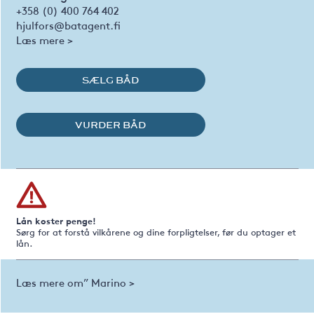
+358 (0) 400 764 402
hjulfors@batagent.fi
Læs mere >
SÆLG BÅD
VURDER BÅD
Lån koster penge!
Sørg for at forstå vilkårene og dine forpligtelser, før du optager et
lån.
Læs mere om” Marino >