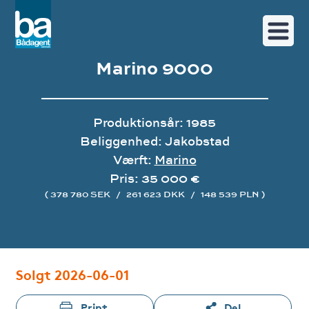
Marino 9000
Produktionsår: 1985
Beliggenhed: Jakobstad
Værft:
Marino
Pris: 35 000 €
360 tour
( 378 780 SEK
/
261 623 DKK
/
148 539 PLN )
Image gallery
Solgt 2026-06-01
Print
Del