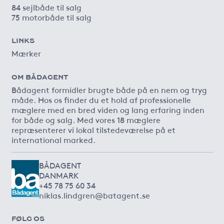
84 sejlbåde til salg
75 motorbåde til salg
LINKS
Mærker
OM BÅDAGENT
Bådagent formidler brugte både på en nem og tryg
måde. Hos os finder du et hold af professionelle
mæglere med en bred viden og lang erfaring inden
for både og salg. Med vores 18 mæglere
repræsenterer vi lokal tilstedeværelse på et
international marked.
BÅDAGENT
DANMARK
+45 78 75 60 34
niklas.lindgren@batagent.se
FØLG OS