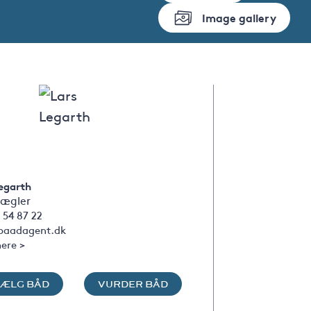
Image gallery
egarth
ægler
 54 87 22
baadagent.dk
ere >
SÆLG BÅD
VURDER BÅD