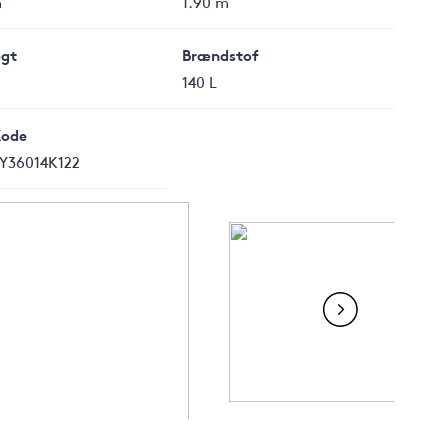
m
1.90 m
gt
Brændstof
140 L
Kode
Y36014K122