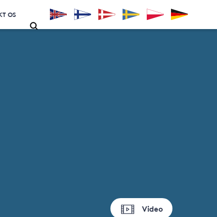
KT OS
Video