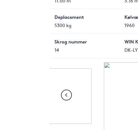
11.00 m
3.16 
Deplacement
Kølvæ
5300 kg
1960
Skrog nummer
WIN 
14
DK-LY