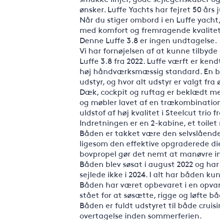
ønsker. Luffe Yachts har fejret 50 års
Når du stiger ombord i en Luffe yacht,
med komfort og fremragende kvalitet
Denne Luffe 3.8 er ingen undtagelse.
Vi har fornøjelsen af at kunne tilbyd
Luffe 3.8 fra 2022. Luffe værft er ke
høj håndværksmæssig standard. En bå
udstyr, og hvor alt udstyr er valgt fra 
Dæk, cockpit og ruftag er beklædt me
og møbler lavet af en trækombination
uldstof af høj kvalitet i Steelcut trio 
Indretningen er en 2-kabine, et toilet
Båden er takket være den selvslående fo
ligesom den effektive opgraderede d
bovpropel gør det nemt at manøvre i
Båden blev søsat i august 2022 og har 
sejlede ikke i 2024. I alt har båden ku
Båden har været opbevaret i en opvarm
stået for at søsætte, rigge og løfte b
Båden er fuldt udstyret til både cruisi
overtagelse inden sommerferien.