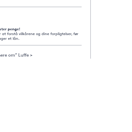
ster penge!
r at forstå vilkårene og dine forpligtelser, før
ger et lån.
ere om” Luffe >