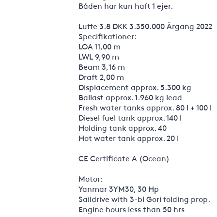
Båden har kun haft 1 ejer.
Luffe 3.8 DKK 3.350.000 Årgang 2022
Specifikationer:
LOA 11,00 m
LWL 9,90 m
Beam 3,16 m
Draft 2,00 m
Displacement approx. 5.300 kg
Ballast approx. 1.960 kg lead
Fresh water tanks approx. 80 l + 100 l
Diesel fuel tank approx. 140 l
Holding tank approx. 40
Hot water tank approx. 20 l
CE Certificate A (Ocean)
Motor:
Yanmar 3YM30, 30 Hp
Saildrive with 3-bl Gori folding prop.
Engine hours less than 50 hrs