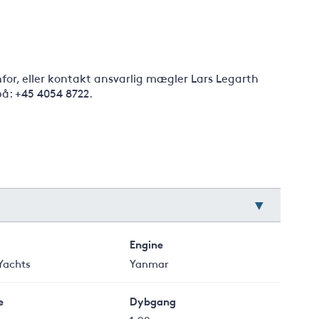
nfor, eller kontakt ansvarlig mægler Lars Legarth
å: +45 4054 8722.
Engine
Yachts
Yanmar
e
Dybgang