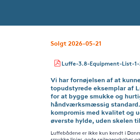
Solgt 2026-05-21
Luffe-3.8-Equipment-List-1-
Vi har fornøjelsen af at kunn
topudstyrede eksemplar af Lu
for at bygge smukke og hurti
håndværksmæssig standard. E
kompromis med kvalitet og uds
øverste hylde, uden skelen til
Luffebådene er ikke kun kendt i Danm
smukke linjer, gode sejlegenskaber og