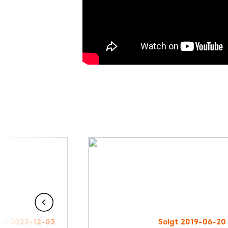
lgt 2022-12-03
Solgt 2019-06-20