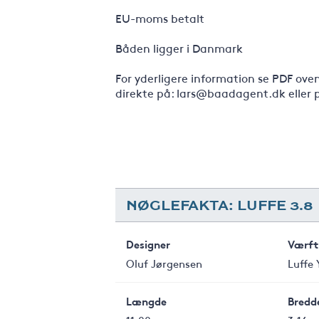
EU-moms betalt
Båden ligger i Danmark
For yderligere information se PDF ove
direkte på: lars@baadagent.dk eller p
NØGLEFAKTA: LUFFE 3.8
Designer
Værft
Oluf Jørgensen
Luffe 
Længde
Bredd