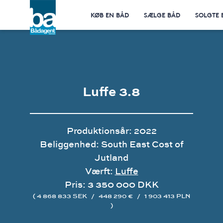
KØB EN BÅD
SÆLGE BÅD
SOLGTE 
Luffe 3.8
Produktionsår: 2022
Beliggenhed: South East Cost of
Jutland
Værft:
Luffe
Pris: 3 350 000 DKK
( 4 868 833 SEK
/
448 290 €
/
1 903 413 PLN
)