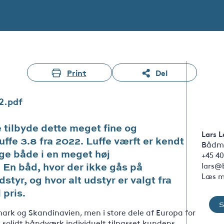
Print
Del
2.pdf
e tilbyde dette meget fine og
Lars L
ffe 3.8 fra 2022. Luffe værft er kendt
Bådm
ge både i en meget høj
+45 40
n båd, hvor der ikke gås på
lars@
Læs m
tyr, og hvor alt udstyr er valgt fra
 pris.
ark og Skandinavien, men i store dele af Europa for
 solidt håndværk individuelt tilpasset kundens