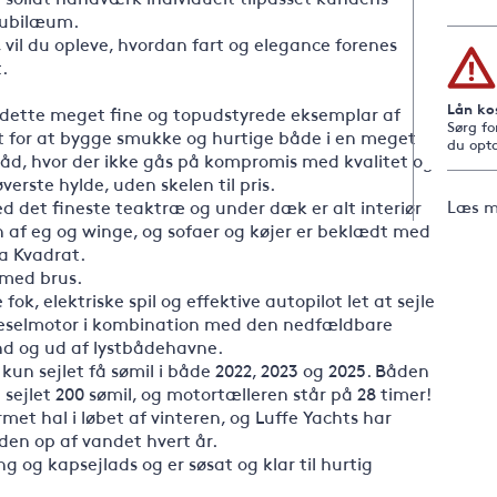
 jubilæum.
 vil du opleve, hvordan fart og elegance forenes
.
Lån ko
e dette meget fine og topudstyrede eksemplar af
Sørg fo
ndt for at bygge smukke og hurtige både i en meget
du opta
d, hvor der ikke gås på kompromis med kvalitet og
øverste hylde, uden skelen til pris.
d det fineste teaktræ og under dæk er alt interiør
Læs m
 af eg og winge, og sofaer og køjer er beklædt med
fra Kvadrat.
 med brus.
k, elektriske spil og effektive autopilot let at sejle
ieselmotor i kombination med den nedfældbare
nd og ud af lystbådehavne.
kun sejlet få sømil i både 2022, 2023 og 2025. Båden
n sejlet 200 sømil, og motortælleren står på 28 timer!
et hal i løbet af vinteren, og Luffe Yachts har
åden op af vandet hvert år.
ng og kapsejlads og er søsat og klar til hurtig