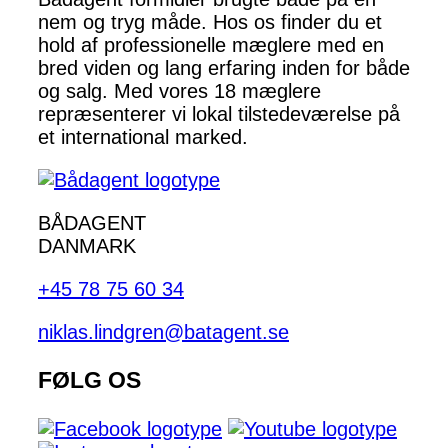
nem og tryg måde. Hos os finder du et
hold af professionelle mæglere med en
bred viden og lang erfaring inden for både
og salg. Med vores 18 mæglere
repræsenterer vi lokal tilstedeværelse på
et international marked.
BÅDAGENT
DANMARK
+45 78 75 60 34
niklas.lindgren@batagent.se
FØLG OS