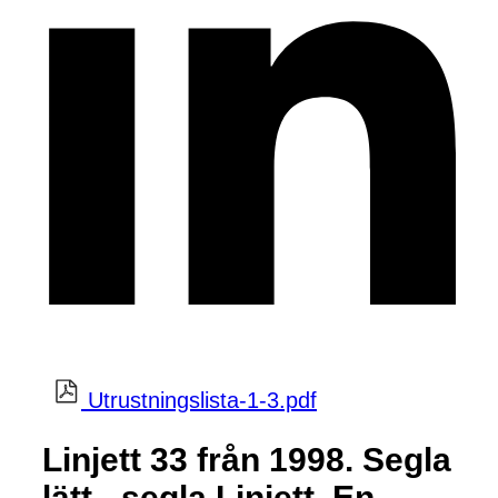
Utrustningslista-1-3.pdf
Linjett 33 från 1998. Segla
lätt - segla Linjett. En