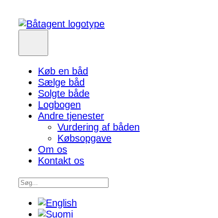
Køb en båd
Sælge båd
Solgte både
Logbogen
Andre tjenester
Vurdering af båden
Købsopgave
Om os
Kontakt os