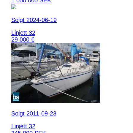
1 050 000 SEK
Solgt 2024-06-19
Linjett 32
29 000 €
Solgt 2011-09-23
Linjett 32