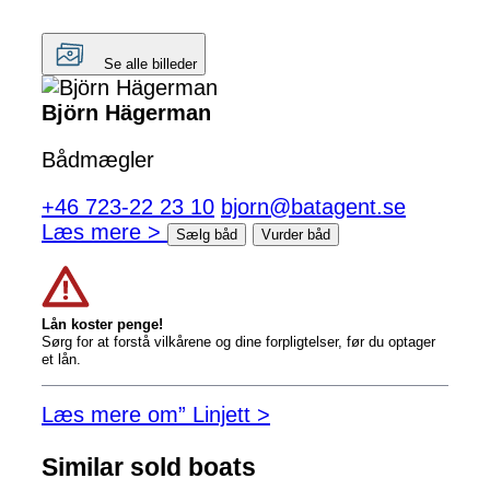
Se alle billeder
Björn Hägerman
Bådmægler
+46 723-22 23 10
bjorn@batagent.se
Læs mere >
Sælg båd
Vurder båd
Lån koster penge!
Sørg for at forstå vilkårene og dine forpligtelser, før du optager
et lån.
Læs mere om” Linjett >
Similar sold boats