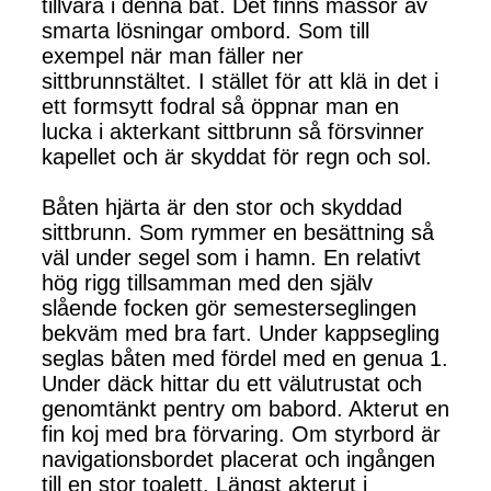
tillvara i denna båt. Det finns massor av
smarta lösningar ombord. Som till
exempel när man fäller ner
sittbrunnstältet. I stället för att klä in det i
ett formsytt fodral så öppnar man en
lucka i akterkant sittbrunn så försvinner
kapellet och är skyddat för regn och sol.
Båten hjärta är den stor och skyddad
sittbrunn. Som rymmer en besättning så
väl under segel som i hamn. En relativt
hög rigg tillsamman med den själv
slående focken gör semesterseglingen
bekväm med bra fart. Under kappsegling
seglas båten med fördel med en genua 1.
Under däck hittar du ett välutrustat och
genomtänkt pentry om babord. Akterut en
fin koj med bra förvaring. Om styrbord är
navigationsbordet placerat och ingången
till en stor toalett. Längst akterut i