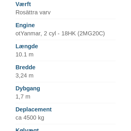
Værft
Rosättra varv
Engine
otYanmar, 2 cyl - 18HK (2MG20C)
Længde
10.1 m
Bredde
3,24 m
Dybgang
1,7 m
Deplacement
ca 4500 kg
Kølvægt