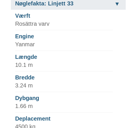
Nøglefakta: Linjett 33
Værft
Rosättra varv
Engine
Yanmar
Længde
10.1 m
Bredde
3.24 m
Dybgang
1.66 m
Deplacement
4500 kg