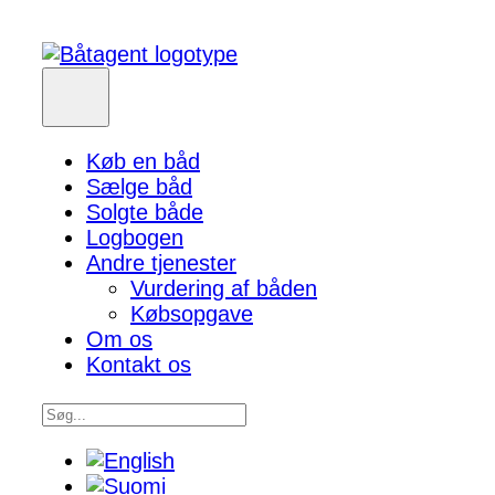
Køb en båd
Sælge båd
Solgte både
Logbogen
Andre tjenester
Vurdering af båden
Købsopgave
Om os
Kontakt os