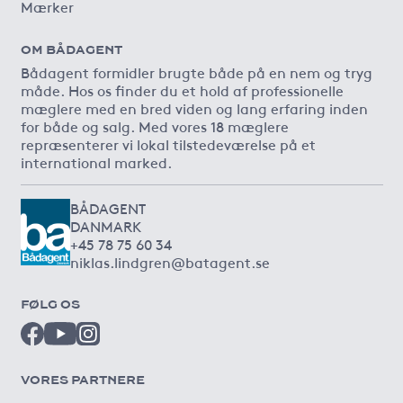
Mærker
OM BÅDAGENT
Bådagent formidler brugte både på en nem og tryg
måde. Hos os finder du et hold af professionelle
mæglere med en bred viden og lang erfaring inden
for både og salg. Med vores 18 mæglere
repræsenterer vi lokal tilstedeværelse på et
international marked.
BÅDAGENT
DANMARK
+45 78 75 60 34
niklas.lindgren@batagent.se
FØLG OS
VORES PARTNERE