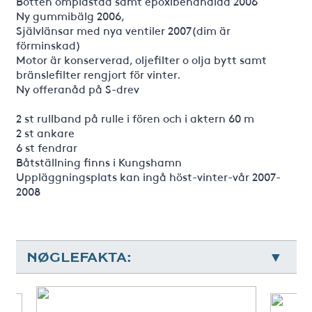
Botten omplastad samt epoxibehandlad 2006
Ny gummibälg 2006,
Självlänsar med nya ventiler 2007(dim är
förminskad)
Motor är konserverad, oljefilter o olja bytt samt
bränslefilter rengjort för vinter.
Ny offeranåd på S-drev
2 st rullband på rulle i fören och i aktern 60 m
2 st ankare
6 st fendrar
Båtställning finns i Kungshamn
Uppläggningsplats kan ingå höst-vinter-vår 2007-
2008
NØGLEFAKTA: