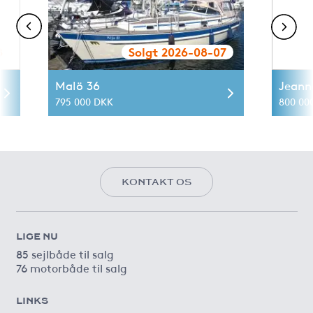
8
Solgt 2026-08-07
Malö 36
Jeann
795 000 DKK
800 00
KONTAKT OS
LIGE NU
85 sejlbåde til salg
76 motorbåde til salg
LINKS